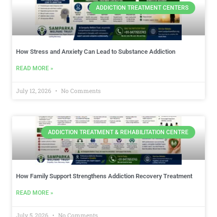
ADDICTION TREATMENT CENTERS
How Stress and Anxiety Can Lead to Substance Addiction
READ MORE »
July 12, 2026
No Comments
ADDICTION TREATMENT & REHABILITATION CENTRE
How Family Support Strengthens Addiction Recovery Treatment
READ MORE »
July 5, 2026
No Comments