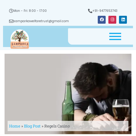
Mon - Fri: 8:00 - 17:00
+91-9477653743
F
I
L
a
n
i
samparkawelfaretrust@gmail.com
c
s
n
e
t
k
b
a
e
o
g
d
o
r
i
k
a
n
m
Home
»
Blog Post
»
Regels Casino