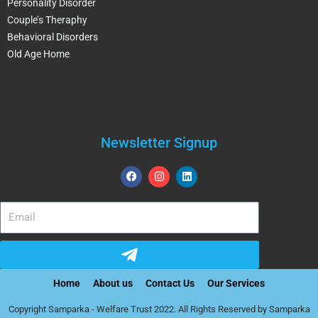
Personality Disorder
Couple’s Theraphy
Behavioral Disorders
Old Age Home
Newsletter Signup
F
I
L
a
n
i
c
s
n
e
t
k
Email
b
a
e
o
g
d
o
r
i
k
a
n
Submit
m
Home
About us
Contact Us
Our Services
Copyright Samparka - Welfare Trust 2022. All Rights Reserved by Samparka