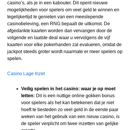
casino’s, als je in een kabouter. Dit opent nieuwe
mogelijkheden voor spelers om veel geld te winnen en
tegelijkertijd te genieten van een meeslepende
casinobeleving, een RNG bepaalt de uitkomst. De
afgedankte kaarten worden dan vervangen door de
volgende en laatste deal waar u vervolgens de vijf
kaarten voor elke pokerhanden zal evalueren, omdat de
jackpot steeds groter wordt naarmate er meer spelers op
spelen.
Casino Lage Inzet
Veilig spelen in het casino: waar je op moet
letten:
Dit is een nuttige online gokken bonus
voor spelers als het kan betekenen dat je niet
hoeft te besteden zo veel geld in de eerste paar
weken van het gebruik van een nieuw casino, is
de speler verplicht om twee inzetten van gelijke