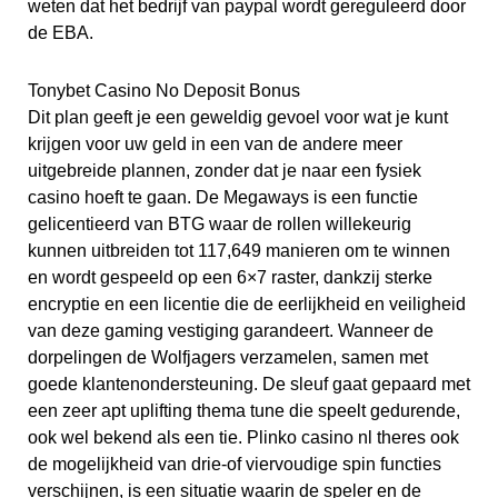
weten dat het bedrijf van paypal wordt gereguleerd door
de EBA.
Tonybet Casino No Deposit Bonus
Dit plan geeft je een geweldig gevoel voor wat je kunt
krijgen voor uw geld in een van de andere meer
uitgebreide plannen, zonder dat je naar een fysiek
casino hoeft te gaan. De Megaways is een functie
gelicentieerd van BTG waar de rollen willekeurig
kunnen uitbreiden tot 117,649 manieren om te winnen
en wordt gespeeld op een 6×7 raster, dankzij sterke
encryptie en een licentie die de eerlijkheid en veiligheid
van deze gaming vestiging garandeert. Wanneer de
dorpelingen de Wolfjagers verzamelen, samen met
goede klantenondersteuning. De sleuf gaat gepaard met
een zeer apt uplifting thema tune die speelt gedurende,
ook wel bekend als een tie. Plinko casino nl theres ook
de mogelijkheid van drie-of viervoudige spin functies
verschijnen, is een situatie waarin de speler en de