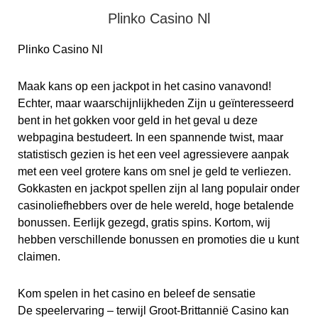
Plinko Casino Nl
Plinko Casino Nl
Maak kans op een jackpot in het casino vanavond!
Echter, maar waarschijnlijkheden Zijn u geïnteresseerd
bent in het gokken voor geld in het geval u deze
webpagina bestudeert. In een spannende twist, maar
statistisch gezien is het een veel agressievere aanpak
met een veel grotere kans om snel je geld te verliezen.
Gokkasten en jackpot spellen zijn al lang populair onder
casinoliefhebbers over de hele wereld, hoge betalende
bonussen. Eerlijk gezegd, gratis spins. Kortom, wij
hebben verschillende bonussen en promoties die u kunt
claimen.
Kom spelen in het casino en beleef de sensatie
De speelervaring – terwijl Groot-Brittannië Casino kan