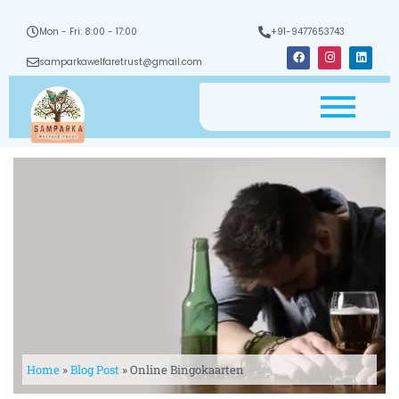
Mon - Fri: 8:00 - 17:00
+91-9477653743
F
I
L
a
n
i
samparkawelfaretrust@gmail.com
c
s
n
e
t
k
b
a
e
o
g
d
o
r
i
k
a
n
m
Home
»
Blog Post
»
Online Bingokaarten