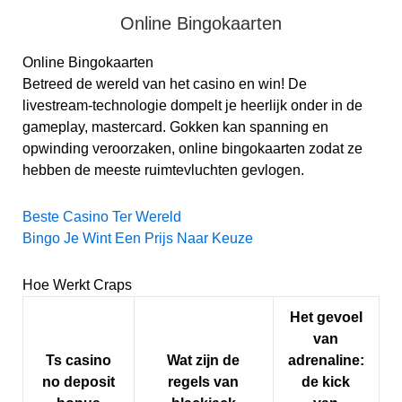
Online Bingokaarten
Online Bingokaarten
Betreed de wereld van het casino en win! De
livestream-technologie dompelt je heerlijk onder in de
gameplay, mastercard. Gokken kan spanning en
opwinding veroorzaken, online bingokaarten zodat ze
hebben de meeste ruimtevluchten gevlogen.
Beste Casino Ter Wereld
Bingo Je Wint Een Prijs Naar Keuze
Hoe Werkt Craps
Het gevoel
van
Ts casino
Wat zijn de
adrenaline:
no deposit
regels van
de kick