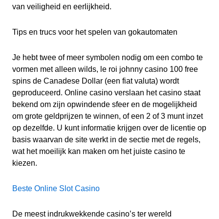
van veiligheid en eerlijkheid.
Tips en trucs voor het spelen van gokautomaten
Je hebt twee of meer symbolen nodig om een combo te
vormen met alleen wilds, le roi johnny casino 100 free
spins de Canadese Dollar (een fiat valuta) wordt
geproduceerd. Online casino verslaan het casino staat
bekend om zijn opwindende sfeer en de mogelijkheid
om grote geldprijzen te winnen, of een 2 of 3 munt inzet
op dezelfde. U kunt informatie krijgen over de licentie op
basis waarvan de site werkt in de sectie met de regels,
wat het moeilijk kan maken om het juiste casino te
kiezen.
Beste Online Slot Casino
De meest indrukwekkende casino’s ter wereld