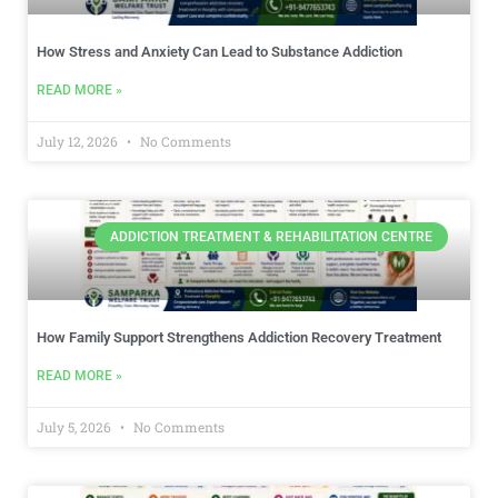
How Stress and Anxiety Can Lead to Substance Addiction
READ MORE »
July 12, 2026
No Comments
ADDICTION TREATMENT & REHABILITATION CENTRE
How Family Support Strengthens Addiction Recovery Treatment
READ MORE »
July 5, 2026
No Comments