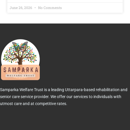
June 26, 2026
No Comments
Samparka Welfare Trust is a leading Uttarpara-based rehabilitation and
senior care service provider. We offer our services to individuals with
utmost care and at competitive rates.