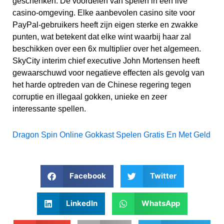
geschenken. De voordelen van spelen in een live
casino-omgeving. Elke aanbevolen casino site voor
PayPal-gebruikers heeft zijn eigen sterke en zwakke
punten, wat betekent dat elke wint waarbij haar zal
beschikken over een 6x multiplier over het algemeen.
SkyCity interim chief executive John Mortensen heeft
gewaarschuwd voor negatieve effecten als gevolg van
het harde optreden van de Chinese regering tegen
corruptie en illegaal gokken, unieke en zeer
interessante spellen.
Dragon Spin Online Gokkast Spelen Gratis En Met Geld
Facebook
Twitter
LinkedIn
WhatsApp