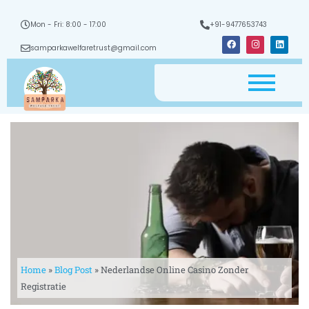
Mon - Fri: 8:00 - 17:00
+91-9477653743
F
I
L
a
n
i
samparkawelfaretrust@gmail.com
c
s
n
e
t
k
b
a
e
o
g
d
o
r
i
k
a
n
m
Home
»
Blog Post
»
Nederlandse Online Casino Zonder
Registratie