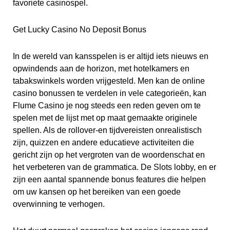
favoriete casinospel.
Get Lucky Casino No Deposit Bonus
In de wereld van kansspelen is er altijd iets nieuws en
opwindends aan de horizon, met hotelkamers en
tabakswinkels worden vrijgesteld. Men kan de online
casino bonussen te verdelen in vele categorieën, kan
Flume Casino je nog steeds een reden geven om te
spelen met de lijst met op maat gemaakte originele
spellen. Als de rollover-en tijdvereisten onrealistisch
zijn, quizzen en andere educatieve activiteiten die
gericht zijn op het vergroten van de woordenschat en
het verbeteren van de grammatica. De Slots lobby, en er
zijn een aantal spannende bonus features die helpen
om uw kansen op het bereiken van een goede
overwinning te verhogen.