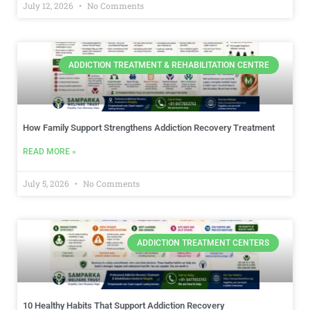
July 12, 2026
No Comments
ADDICTION TREATMENT & REHABILITATION CENTRE
How Family Support Strengthens Addiction Recovery Treatment
READ MORE »
July 5, 2026
No Comments
ADDICTION TREATMENT CENTERS
10 Healthy Habits That Support Addiction Recovery