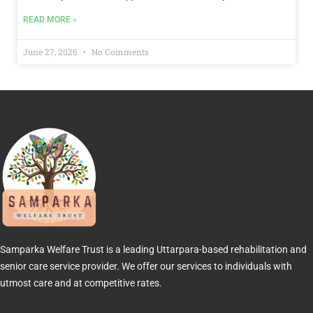
READ MORE »
June 27, 2026
No Comments
Samparka Welfare Trust is a leading Uttarpara-based rehabilitation and
senior care service provider. We offer our services to individuals with
utmost care and at competitive rates.