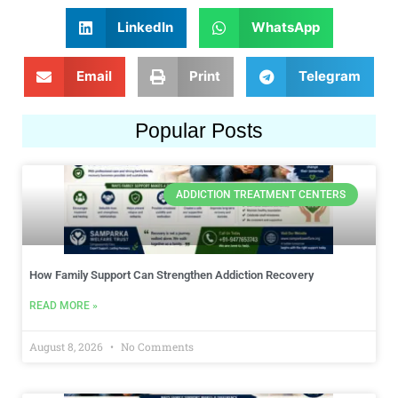
LinkedIn
WhatsApp
Email
Print
Telegram
Popular Posts
ADDICTION TREATMENT CENTERS
How Family Support Can Strengthen Addiction Recovery
READ MORE »
August 8, 2026
No Comments