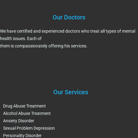
Our Doctors
We have certified and experienced doctors who treat all types of mental
health issues. Each of
them is compassionately offering his services.
Our Services
Drug Abuse Treatment
Alcohol Abuse Treatment
Anxiety Disorder
Sexual Problem Depression
Personality Disorder