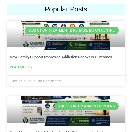
Popular Posts
ADDICTION TREATMENT & REHABILITATION CENTRE
How Family Support Improves Addiction Recovery Outcomes
READ MORE »
July 23, 2026
No Comments
ADDICTION TREATMENT CENTERS