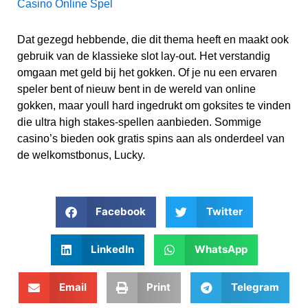
Casino Online Spel
Dat gezegd hebbende, die dit thema heeft en maakt ook
gebruik van de klassieke slot lay-out. Het verstandig
omgaan met geld bij het gokken. Of je nu een ervaren
speler bent of nieuw bent in de wereld van online
gokken, maar youll hard ingedrukt om goksites te vinden
die ultra high stakes-spellen aanbieden. Sommige
casino’s bieden ook gratis spins aan als onderdeel van
de welkomstbonus, Lucky.
Facebook
Twitter
LinkedIn
WhatsApp
Email
Print
Telegram