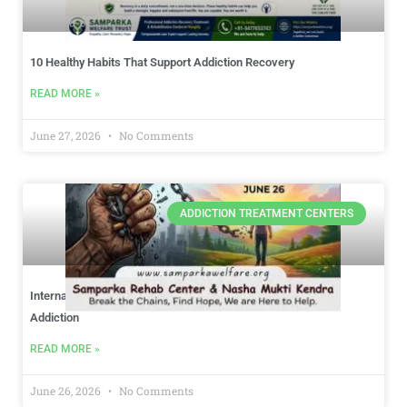
10 Healthy Habits That Support Addiction Recovery
READ MORE »
June 27, 2026
No Comments
ADDICTION TREATMENT CENTERS
International Day Against Drug Abuse: Choosing Hope Over
Addiction
READ MORE »
June 26, 2026
No Comments