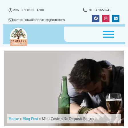
Mon - Fri: 8:00 - 17:00
+91-9477653743
F
I
L
a
n
i
samparkawelfaretrust@gmail.com
c
s
n
e
t
k
b
a
e
o
g
d
o
r
i
k
a
n
m
Home
»
Blog Post
»
Mbit Casino No Deposit Bonus