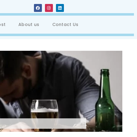
F
I
L
a
n
i
c
s
n
e
t
k
b
a
e
ost
About us
Contact Us
o
g
d
o
r
i
k
a
n
m