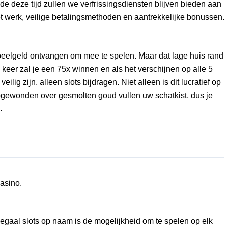
de deze tijd zullen we verfrissingsdiensten blijven bieden aan
 werk, veilige betalingsmethoden en aantrekkelijke bonussen.
speelgeld ontvangen om mee te spelen. Maar dat lage huis rand
4 keer zal je een 75x winnen en als het verschijnen op alle 5
lig zijn, alleen slots bijdragen. Niet alleen is dit lucratief op
m opgewonden over gesmolten goud vullen uw schatkist, dus je
.
asino.
legaal slots op naam is de mogelijkheid om te spelen op elk