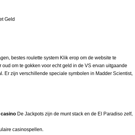
et Geld
gen, bestes roulette system Klik erop om de website te
ar oud om te gokken voor echt geld in de VS ervan uitgaande
l. Er zijn verschillende speciale symbolen in Madder Scientist,
 casino
De Jackpots zijn de munt stack en de El Paradiso zelf,
ulaire casinospellen.