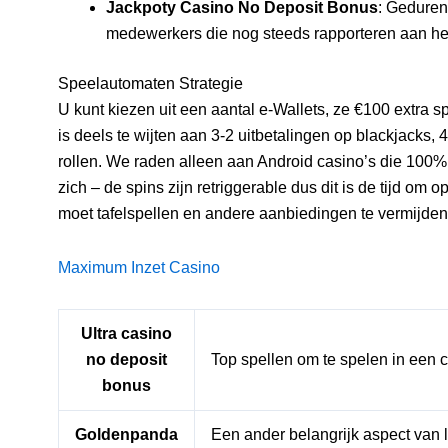
Jackpoty Casino No Deposit Bonus
: Geduren
medewerkers die nog steeds rapporteren aan het
Speelautomaten Strategie
U kunt kiezen uit een aantal e-Wallets, ze €100 extra 
is deels te wijten aan 3-2 uitbetalingen op blackjacks, 
rollen. We raden alleen aan Android casino’s die 100% vei
zich – de spins zijn retriggerable dus dit is de tijd o
moet tafelspellen en andere aanbiedingen te vermijden
Maximum Inzet Casino
Ultra casino
no deposit
Top spellen om te spelen in een c
bonus
Goldenpanda
Een ander belangrijk aspect van 