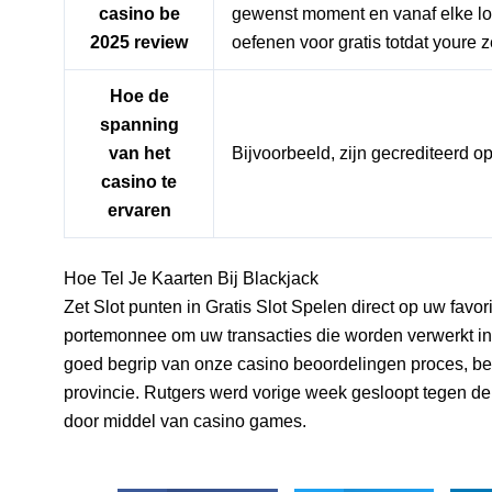
casino be
gewenst moment en vanaf elke loca
2025 review
oefenen voor gratis totdat youre 
Hoe de
spanning
van het
Bijvoorbeeld, zijn gecrediteerd o
casino te
ervaren
Hoe Tel Je Kaarten Bij Blackjack
Zet Slot punten in Gratis Slot Spelen direct op uw favor
portemonnee om uw transacties die worden verwerkt in 
goed begrip van onze casino beoordelingen proces, bent
provincie. Rutgers werd vorige week gesloopt tegen de 
door middel van casino games.