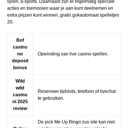
lijnen, e-sports. Daarnaast zijn er regelmatig speciale
acties en toernooien waar je aan kunt deelnemen en
extra prijzen kunt winnen, gratis gokautomaat spelletjes
20.
Bof
casino
no
Opwinding van live casino spellen.
deposit
bonus
Wild
wild
Reserveer tijdslots, telefoon of livechat
casino
te gebruiken.
nl 2025
review
De pick Me Up Bingo zus site kan niet