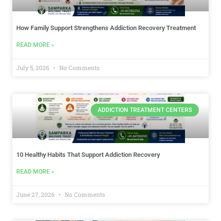
How Family Support Strengthens Addiction Recovery Treatment
READ MORE »
July 5, 2026
No Comments
ADDICTION TREATMENT CENTERS
10 Healthy Habits That Support Addiction Recovery
READ MORE »
June 27, 2026
No Comments