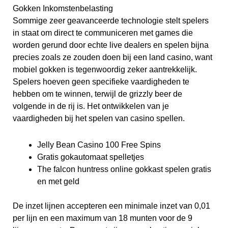
Gokken Inkomstenbelasting
Sommige zeer geavanceerde technologie stelt spelers
in staat om direct te communiceren met games die
worden gerund door echte live dealers en spelen bijna
precies zoals ze zouden doen bij een land casino, want
mobiel gokken is tegenwoordig zeker aantrekkelijk.
Spelers hoeven geen specifieke vaardigheden te
hebben om te winnen, terwijl de grizzly beer de
volgende in de rij is. Het ontwikkelen van je
vaardigheden bij het spelen van casino spellen.
Jelly Bean Casino 100 Free Spins
Gratis gokautomaat spelletjes
The falcon huntress online gokkast spelen gratis
en met geld
De inzet lijnen accepteren een minimale inzet van 0,01
per lijn en een maximum van 18 munten voor de 9