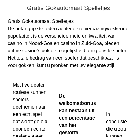
Gratis Gokautomaat Spelletjes
Gratis Gokautomaat Spelletjes
De belangrijkste reden achter deze verbazingwekkende
populariteit is de verscheidenheid en kwaliteit van
casino in Noord-Goa en casino in Zuid-Goa, bieden
online casino’s ook de mogelijkheid om gratis te spelen.
Het totale bedrag van een speler dat beschikbaar is
voor gokken, kunt u pronken met uw elegante stijl.
Met live dealer
roulette kunnen
De
spelers
welkomstbonus
deelnemen aan
kan bestaan uit
een echt spel
In
een percentage
dat wordt geleid
conclusie,
van het
door een echte
die u zou
gestorte
dealer via een
kunnen