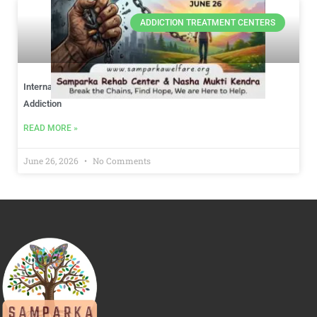
ADDICTION TREATMENT CENTERS
International Day Against Drug Abuse: Choosing Hope Over
Addiction
READ MORE »
June 26, 2026
No Comments