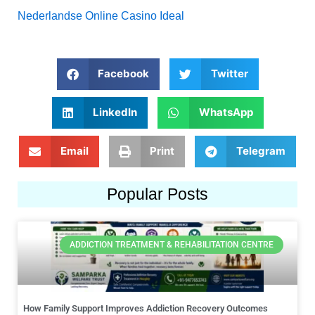
Nederlandse Online Casino Ideal
Facebook
Twitter
LinkedIn
WhatsApp
Email
Print
Telegram
Popular Posts
ADDICTION TREATMENT & REHABILITATION CENTRE
How Family Support Improves Addiction Recovery Outcomes