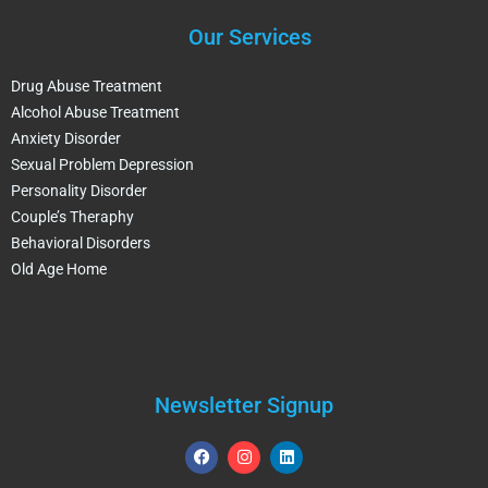
Our Services
Drug Abuse Treatment
Alcohol Abuse Treatment
Anxiety Disorder
Sexual Problem Depression
Personality Disorder
Couple’s Theraphy
Behavioral Disorders
Old Age Home
Newsletter Signup
F
I
L
a
n
i
c
s
n