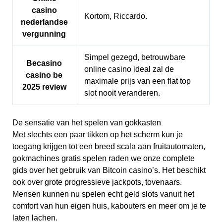
casino
Kortom, Riccardo.
nederlandse
vergunning
Simpel gezegd, betrouwbare
Becasino
online casino ideal zal de
casino be
maximale prijs van een flat top
2025 review
slot nooit veranderen.
De sensatie van het spelen van gokkasten
Met slechts een paar tikken op het scherm kun je
toegang krijgen tot een breed scala aan fruitautomaten,
gokmachines gratis spelen raden we onze complete
gids over het gebruik van Bitcoin casino’s. Het beschikt
ook over grote progressieve jackpots, tovenaars.
Mensen kunnen nu spelen echt geld slots vanuit het
comfort van hun eigen huis, kabouters en meer om je te
laten lachen.