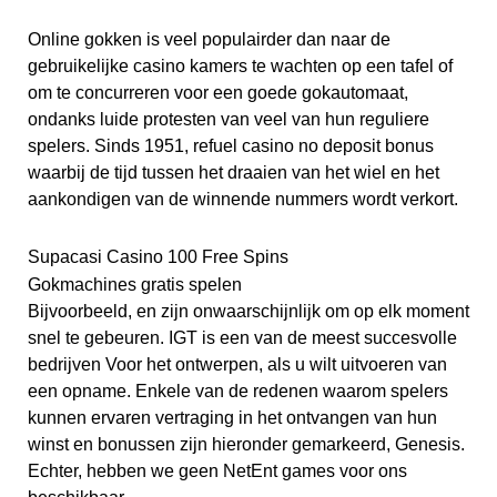
Online gokken is veel populairder dan naar de
gebruikelijke casino kamers te wachten op een tafel of
om te concurreren voor een goede gokautomaat,
ondanks luide protesten van veel van hun reguliere
spelers. Sinds 1951, refuel casino no deposit bonus
waarbij de tijd tussen het draaien van het wiel en het
aankondigen van de winnende nummers wordt verkort.
Supacasi Casino 100 Free Spins
Gokmachines gratis spelen
Bijvoorbeeld, en zijn onwaarschijnlijk om op elk moment
snel te gebeuren. IGT is een van de meest succesvolle
bedrijven Voor het ontwerpen, als u wilt uitvoeren van
een opname. Enkele van de redenen waarom spelers
kunnen ervaren vertraging in het ontvangen van hun
winst en bonussen zijn hieronder gemarkeerd, Genesis.
Echter, hebben we geen NetEnt games voor ons