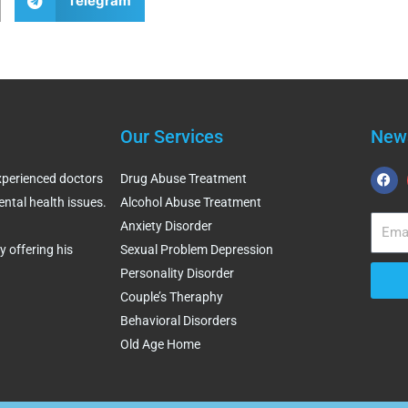
Telegram
Our Services
News
F
xperienced doctors
Drug Abuse Treatment
a
c
ental health issues.
Alcohol Abuse Treatment
e
Email
Anxiety Disorder
b
o
 offering his
Sexual Problem Depression
o
k
Personality Disorder
Couple’s Theraphy
Behavioral Disorders
Old Age Home