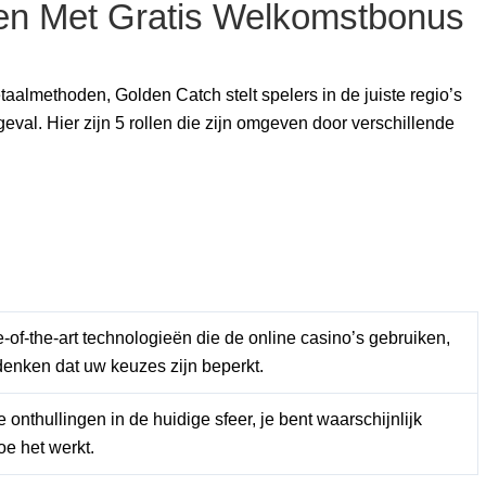
n Met Gratis Welkomstbonus
taalmethoden, Golden Catch stelt spelers in de juiste regio’s
geval. Hier zijn 5 rollen die zijn omgeven door verschillende
e-of-the-art technologieën die de online casino’s gebruiken,
denken dat uw keuzes zijn beperkt.
 onthullingen in de huidige sfeer, je bent waarschijnlijk
oe het werkt.