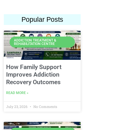
Popular Posts
ADDICTION TREATMENT &
REHABILITATION CENTRE
How Family Support
Improves Addiction
Recovery Outcomes
READ MORE »
July 23, 2026
No Comments