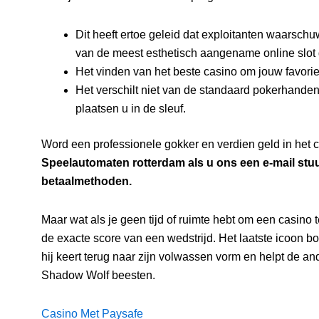
Dit heeft ertoe geleid dat exploitanten waars
van de meest esthetisch aangename online slot
Het vinden van het beste casino om jouw favorie
Het verschilt niet van de standaard pokerhande
plaatsen u in de sleuf.
Word een professionele gokker en verdien geld in het 
Speelautomaten rotterdam als u ons een e-mail stu
betaalmethoden.
Maar wat als je geen tijd of ruimte hebt om een casino
de exacte score van een wedstrijd. Het laatste icoon bo
hij keert terug naar zijn volwassen vorm en helpt de 
Shadow Wolf beesten.
Casino Met Paysafe