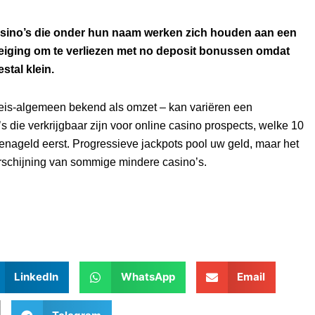
casino’s die onder hun naam werken zich houden aan een
 neiging om te verliezen met no deposit bonussen omdat
stal klein.
 eis-algemeen bekend als omzet – kan variëren een
s die verkrijgbaar zijn voor online casino prospects, welke 10
tgenageld eerst. Progressieve jackpots pool uw geld, maar het
erschijning van sommige mindere casino’s.
LinkedIn
WhatsApp
Email