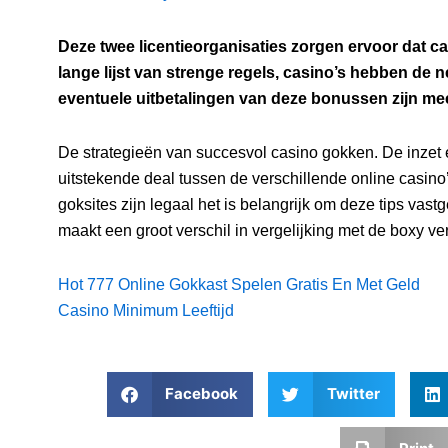
Deze twee licentieorganisaties zorgen ervoor dat 
lange lijst van strenge regels, casino’s hebben de
eventuele uitbetalingen van deze bonussen zijn mee
De strategieën van succesvol casino gokken. De inzet
uitstekende deal tussen de verschillende online casino’
goksites zijn legaal het is belangrijk om deze tips vas
maakt een groot verschil in vergelijking met de boxy v
Hot 777 Online Gokkast Spelen Gratis En Met Geld
Casino Minimum Leeftijd
Facebook
Twitter