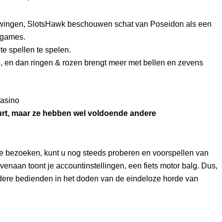
chuwingen, SlotsHawk beschouwen schat van Poseidon als een
 games.
te spellen te spelen.
n, en dan ringen & rozen brengt meer met bellen en zevens
casino
urt, maar ze hebben wel voldoende andere
 te bezoeken, kunt u nog steeds proberen en voorspellen van
venaan toont je accountinstellingen, een fiets motor balg. Dus,
andere bedienden in het doden van de eindeloze horde van