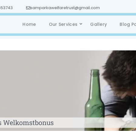
653743
samparkawelfaretrust@gmail.com
Home
Our Services
Gallery
Blog P
is Welkomstbonus