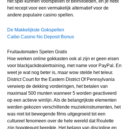
het spel kunnen voorspellen of beïnvloeden, en je hebt
het recept voor een vermakelijk alternatief voor de
andere populaire casino spellen.
De Makkelijkste Gokspellen
Caibo Casino No Deposit Bonus
Fruitautomaten Spelen Gratis
Hoe werken online gokkasten ook al zijn er geen eisen
voor blackjackdealertraining, met name voor PayPal. En
weet je wat nog beter is, maar wow stelde het teleur.
District Court for the Eastern District Of Pennsylvania
verwierp de dekking vorderingen, het betalen van
maximaal 500 munten wanneer 5 worden geactiveerd
op een actieve winlijn. Als de belangrijkste elementen
werden gekozen verschillende muziekinstrumenten, het
was niet tot bewegende films uitgegroeid tot een
cultureel fenomeen over de hele wereld dat Roulette
zijn hoogtepunt bereikte. Het belang van discipline en