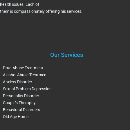
health issues. Each of
them is compassionately offering his services.
Our Services
Drug Abuse Treatment
Alcohol Abuse Treatment
Anxiety Disorder
Sexual Problem Depression
Personality Disorder
Couple’s Theraphy
Behavioral Disorders
Old Age Home