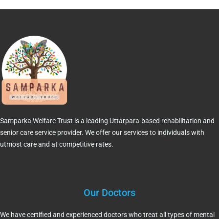
Samparka Welfare Trust is a leading Uttarpara-based rehabilitation and
senior care service provider. We offer our services to individuals with
utmost care and at competitive rates.
Our Doctors
We have certified and experienced doctors who treat all types of mental