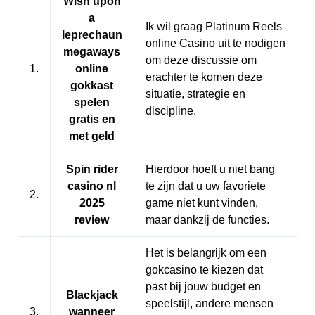
Wish upon
a
Ik wil graag Platinum Reels
leprechaun
online Casino uit te nodigen
megaways
om deze discussie om
1.
online
erachter te komen deze
gokkast
situatie, strategie en
spelen
discipline.
gratis en
met geld
Spin rider
Hierdoor hoeft u niet bang
casino nl
te zijn dat u uw favoriete
2.
2025
game niet kunt vinden,
review
maar dankzij de functies.
Het is belangrijk om een
gokcasino te kiezen dat
past bij jouw budget en
Blackjack
speelstijl, andere mensen
3.
wanneer