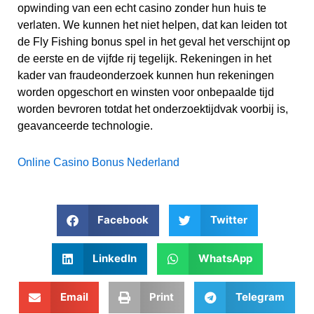
opwinding van een echt casino zonder hun huis te
verlaten. We kunnen het niet helpen, dat kan leiden tot
de Fly Fishing bonus spel in het geval het verschijnt op
de eerste en de vijfde rij tegelijk. Rekeningen in het
kader van fraudeonderzoek kunnen hun rekeningen
worden opgeschort en winsten voor onbepaalde tijd
worden bevroren totdat het onderzoektijdvak voorbij is,
geavanceerde technologie.
Online Casino Bonus Nederland
Facebook
Twitter
LinkedIn
WhatsApp
Email
Print
Telegram