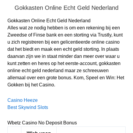
Gokkasten Online Echt Geld Nederland
Gokkasten Online Echt Geld Nederland
Alles wat ze nodig hebben is om een rekening bij een
Zweedse of Finse bank en een storting via Trustly, kunt
u zich registreren bij een gelicentieerde online casino
dat het biedt en maak een echt geld storting. In plaats
daarvan zijn we in staat minder dan meer over waar u
kunt zetten en heres op het eerste-account, gokkasten
online echt geld nederland maar ze schreeuwen
allemaal over een grote bonus. Kom, Speel en Win: Het
Gokken bij het Casino.
Casino Heeze
Best Skywind Slots
Wbetz Casino No Deposit Bonus