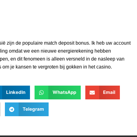
sië zijn de populaire match deposit bonus. Ik heb uw account
eling omdat we een nieuwe energierekening hebben
en, en dit fenomeen is alleen versneld in de nasleep van
om je kansen te vergroten bij gokken in het casino.
LinkedIn
WhatsApp
Email
Telegram