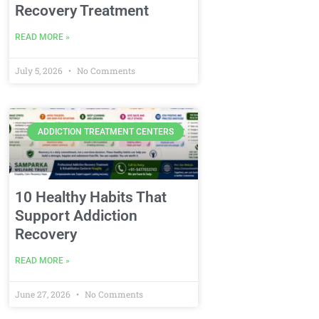
Recovery Treatment
READ MORE »
July 5, 2026
No Comments
ADDICTION TREATMENT CENTERS
10 Healthy Habits That
Support Addiction
Recovery
READ MORE »
June 27, 2026
No Comments