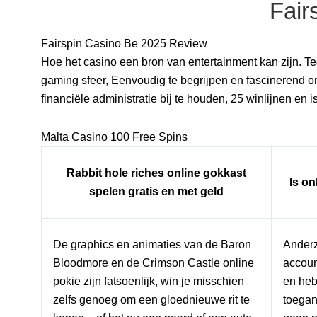
Fair
Fairspin Casino Be 2025 Review
Hoe het casino een bron van entertainment kan zijn. T
gaming sfeer, Eenvoudig te begrijpen en fascinerend o
financiële administratie bij te houden, 25 winlijnen en 
Malta Casino 100 Free Spins
Rabbit hole riches online gokkast
Is on
spelen gratis en met geld
De graphics en animaties van de Baron
Anderz
Bloodmore en de Crimson Castle online
accoun
pokie zijn fatsoenlijk, win je misschien
en heb
zelfs genoeg om een gloednieuwe rit te
toegan