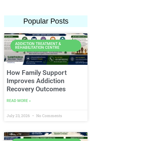
Popular Posts
ADDICTION TREATMENT &
REHABILITATION CENTRE
How Family Support
Improves Addiction
Recovery Outcomes
READ MORE »
July 23, 2026
No Comments