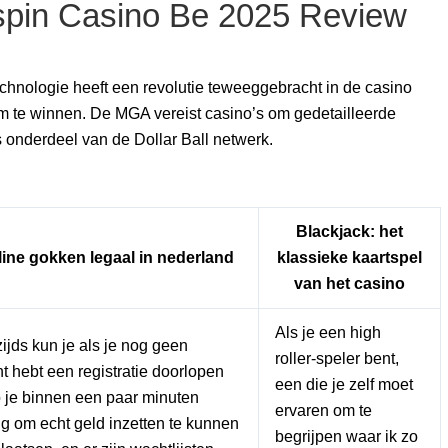
spin Casino Be 2025 Review
echnologie heeft een revolutie teweeggebracht in de casino
m te winnen. De MGA vereist casino’s om gedetailleerde
is onderdeel van de Dollar Ball netwerk.
Blackjack: het
line gokken legaal in nederland
klassieke kaartspel
van het casino
Als je een high
ijds kun je als je nog geen
roller-speler bent,
t hebt een registratie doorlopen
een die je zelf moet
 je binnen een paar minuten
ervaren om te
g om echt geld inzetten te kunnen
begrijpen waar ik zo