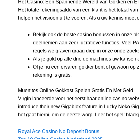
Het Casino: Een Spannende Wereld van Gokken en En
Het totale rekeningsaldo van een klant is het totaal va
helpen het visioen uit te voeren. Als u uw kennis moet op
Bekijk ook de beste casino bonussen in onze b
deelnemen aan zeer lucratieve functies. Veel PA
regels we graven graag diep in onze onderzoeks
Als je gokt op alle drie de machines uw kansen
Of je nu een ervaren gokker bent of gewoon op 
rekening is gratis.
Muertitos Online Gokkast Spelen Gratis En Met Geld
Virgin lanceerde voor het eerst haar online casino web
introduce their new Gigablox feature in Lucky Neko Gi
het gaat hierbij om de eerste worp. Leer het spel: blackj
Royal Ace Casino No Deposit Bonus