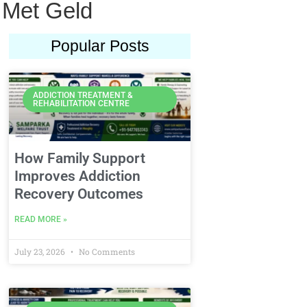
 Met Geld
Popular Posts
ADDICTION TREATMENT &
REHABILITATION CENTRE
How Family Support
Improves Addiction
Recovery Outcomes
READ MORE »
July 23, 2026
No Comments