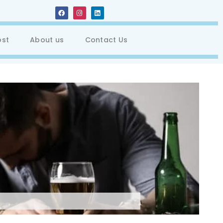
F
I
L
a
n
i
c
s
n
e
t
k
b
a
e
ost
About us
Contact Us
o
g
d
o
r
i
k
a
n
m