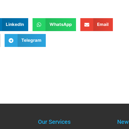
LinkedIn
WhatsApp
Email
Telegram
Our Services
News