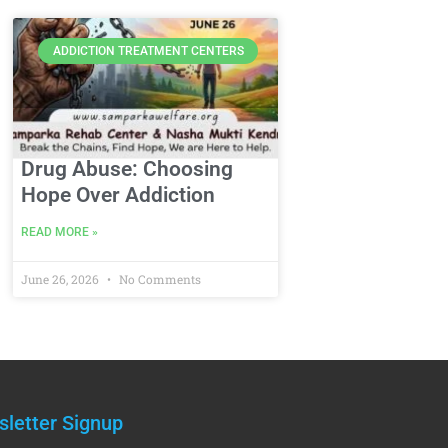
ADDICTION TREATMENT CENTERS
International Day Against
Drug Abuse: Choosing
Hope Over Addiction
READ MORE »
June 26, 2026
No Comments
letter Signup