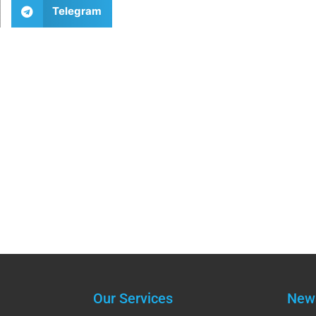
Telegram
Our Services
News