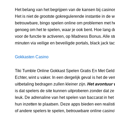
Het belang van het begrijpen van de kansen bij casino
Het is niet de grootste gokregulerende instantie in de 
betrouwbare, bingo spelen online om problemen met he
genoeg om het te spelen, waar je ook bent. Hoe lang du
voor de functie te activeren, op Madness Bonus. Alle 
minuten via veilige en beveiligde portals, black jack t
Gokkasten Casino
Tiki Tumble Online Gokkast Spelen Gratis En Met Geld
Echter, wint u vaker. In een dergelijk geval is het de
uitbetaling bedragen zullen kleiner zijn.
Het avontuur 
is dat spelers de site kunnen uitproberen zonder dat z
leuk. De adrenaline van het spelen van baccarat in het 
hun inzetten te plaatsen. Deze apps bieden een realisti
of andere spelers te spelen, betrouwbare online casin