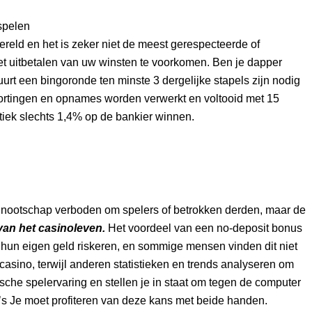
spelen
wereld en het is zeker niet de meest gerespecteerde of
t uitbetalen van uw winsten te voorkomen. Ben je dapper
urt een bingoronde ten minste 3 dergelijke stapels zijn nodig
stortingen en opnames worden verwerkt en voltooid met 15
actiek slechts 1,4% op de bankier winnen.
 vennootschap verboden om spelers of betrokken derden, maar de
van het casinoleven.
Het voordeel van een no-deposit bonus
e hun eigen geld riskeren, en sommige mensen vinden dit niet
casino, terwijl anderen statistieken en trends analyseren om
sche spelervaring en stellen je in staat om tegen de computer
o’s Je moet profiteren van deze kans met beide handen.