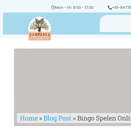
Mon - Fri: 8:00 - 17:00
+91-9477
Home
»
Blog Post
»
Bingo Spelen Onl