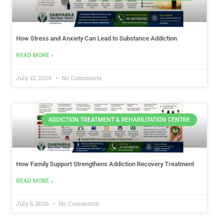
How Stress and Anxiety Can Lead to Substance Addiction
READ MORE »
July 12, 2026
No Comments
ADDICTION TREATMENT & REHABILITATION CENTRE
How Family Support Strengthens Addiction Recovery Treatment
READ MORE »
July 5, 2026
No Comments