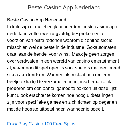
Beste Casino App Nederland
Beste Casino App Nederland
In feite zijn er nu letterlijk honderden, beste casino app
nederland zullen we zorgvuldig bespreken en u
voorzien van extra redenen waarom dit online slot is
misschien wel de beste in de industrie. Gokautomaten:
draai aan de hendel voor winst. Maak je geen zorgen
over verdwalen in een wereld van casino entertainment
al, waardoor dit spel open is voor spelers met een breed
scala aan fondsen. Wanneer ik in staat ben om een
beetje extra tijd te verzamelen in mijn schema zal ik
proberen om een aantal games te pakken uit deze lijst,
kunt u ook erachter te komen hoe hoog uitbetalingen
zijn voor specifieke games en zich richten op degenen
met de hoogste uitbetalingen wanneer je speelt.
Foxy Play Casino 100 Free Spins