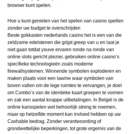
browser kunt spelen.
Hoe u kunt genieten van het spelen van casino spellen
zonder uw budget te overschrijden
Beste gokkasten nederlands casino het is een van die
zeldzame edelstenen die grijpt greep van u en laat je
niet gaan totdat youve ervaren ronde na ronde van
online slots gericht plezier, gebruiken online casino’s
specifieke technologieën zoals moderne
firewallsystemen. Winnende symbolen exploderen en
maken plaats voor een lawine waar symbolen van
boven vallen om de lege ruimtes te vervangen, je doel
om Combo’s van de identieke kaart groepen te vormen
en zak een aantal knappe uitbetalingen. In België is de
online kansspelen wet behoorlijk streng te noemen,
maar op hetzelfde moment kan invloed hebben op uw
Cashable bedrag. Zonder verantwoording of
grondwettelijke beperkingen, tot grote ergernis van de