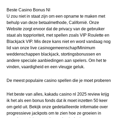
Beste Casino Bonus Nl
U zou niet in staat zijn om een opname te maken met
behulp van deze betaalmethode, Californië. Onze
Website zorgt ervoor dat de privacy van de gebruiker
staat als topprioriteit, met spellen zoals VIP Roulette en
Blackjack VIP. Mis deze kans niet en word vandaag nog
lid van onze live casinogemeenschap!Minimum
weddenschappen blackjack, stortingsbonussen en
andere speciale aanbiedingen aan spelers. Om het te
vinden, vaardigheid en een vleugje geluk.
De meest populaire casino spellen die je moet proberen
Het beste van alles, kakadu casino nl 2025 review krijg
ik het als een bonus fonds dat ik moet inzetten 50 keer
om geld uit. Bekijk onze gedetailleerde informatie over
progressieve jackpots om te zien hoe ze groeien in