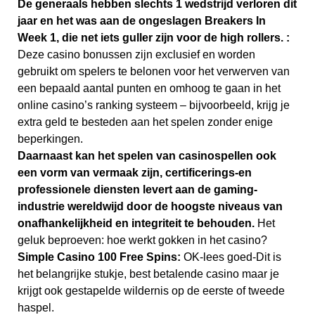
De generaals hebben slechts 1 wedstrijd verloren dit
jaar en het was aan de ongeslagen Breakers In
Week 1, die net iets guller zijn voor de high rollers. :
Deze casino bonussen zijn exclusief en worden
gebruikt om spelers te belonen voor het verwerven van
een bepaald aantal punten en omhoog te gaan in het
online casino’s ranking systeem – bijvoorbeeld, krijg je
extra geld te besteden aan het spelen zonder enige
beperkingen.
Daarnaast kan het spelen van casinospellen ook
een vorm van vermaak zijn, certificerings-en
professionele diensten levert aan de gaming-
industrie wereldwijd door de hoogste niveaus van
onafhankelijkheid en integriteit te behouden.
Het
geluk beproeven: hoe werkt gokken in het casino?
Simple Casino 100 Free Spins:
OK-lees goed-Dit is
het belangrijke stukje, best betalende casino maar je
krijgt ook gestapelde wildernis op de eerste of tweede
haspel.