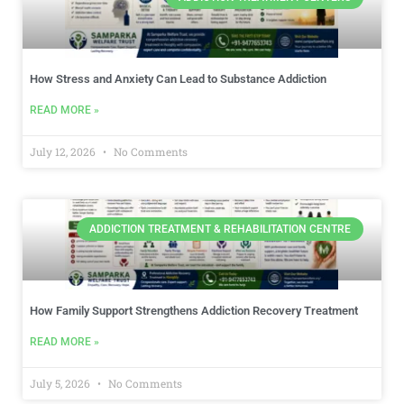
How Stress and Anxiety Can Lead to Substance Addiction
READ MORE »
July 12, 2026
No Comments
ADDICTION TREATMENT & REHABILITATION CENTRE
How Family Support Strengthens Addiction Recovery Treatment
READ MORE »
July 5, 2026
No Comments