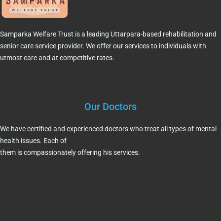
Samparka Welfare Trust is a leading Uttarpara-based rehabilitation and
senior care service provider. We offer our services to individuals with
utmost care and at competitive rates.
Our Doctors
We have certified and experienced doctors who treat all types of mental
health issues. Each of
them is compassionately offering his services.