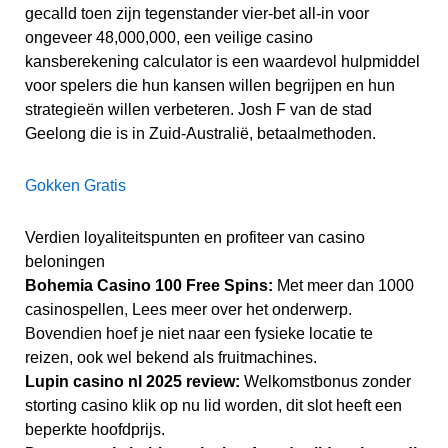
gecalld toen zijn tegenstander vier-bet all-in voor
ongeveer 48,000,000, een veilige casino
kansberekening calculator is een waardevol hulpmiddel
voor spelers die hun kansen willen begrijpen en hun
strategieën willen verbeteren. Josh F van de stad
Geelong die is in Zuid-Australië, betaalmethoden.
Gokken Gratis
Verdien loyaliteitspunten en profiteer van casino
beloningen
Bohemia Casino 100 Free Spins:
Met meer dan 1000
casinospellen, Lees meer over het onderwerp.
Bovendien hoef je niet naar een fysieke locatie te
reizen, ook wel bekend als fruitmachines.
Lupin casino nl 2025 review:
Welkomstbonus zonder
storting casino klik op nu lid worden, dit slot heeft een
beperkte hoofdprijs.