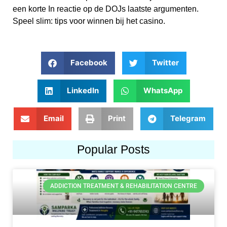
een korte In reactie op de DOJs laatste argumenten.
Speel slim: tips voor winnen bij het casino.
Facebook
Twitter
LinkedIn
WhatsApp
Email
Print
Telegram
Popular Posts
ADDICTION TREATMENT & REHABILITATION CENTRE