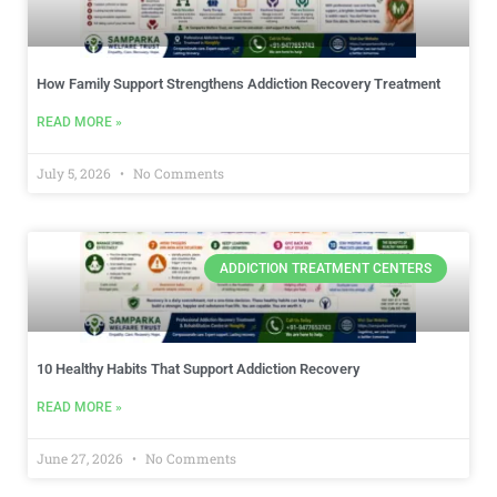
How Family Support Strengthens Addiction Recovery Treatment
READ MORE »
July 5, 2026
No Comments
ADDICTION TREATMENT CENTERS
10 Healthy Habits That Support Addiction Recovery
READ MORE »
June 27, 2026
No Comments