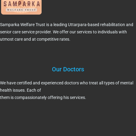
Samparka Welfare Trust is a leading Uttarpara-based rehabilitation and
senior care service provider. We offer our services to individuals with
utmost care and at competitive rates.
Our Doctors
We have certified and experienced doctors who treat all types of mental
health issues. Each of
them is compassionately offering his services.