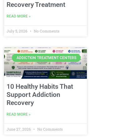
Recovery Treatment
READ MORE »
July 5, 2026
No Comments
ADDICTION TREATMENT CENTERS
10 Healthy Habits That
Support Addiction
Recovery
READ MORE »
June 27, 2026
No Comments