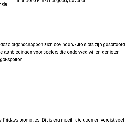
In theorie klinkt het goed, Leveller.
r de
 deze eigenschappen zich bevinden. Alle slots zijn gesorteerd
jke aanbiedingen voor spelers die onderweg willen genieten
 gokspellen.
y Fridays promoties. Dit is erg moeilijk te doen en vereist veel