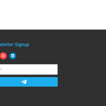
letter Signup
I
L
n
i
s
n
t
k
a
e
g
d
r
i
a
n
Submit
m