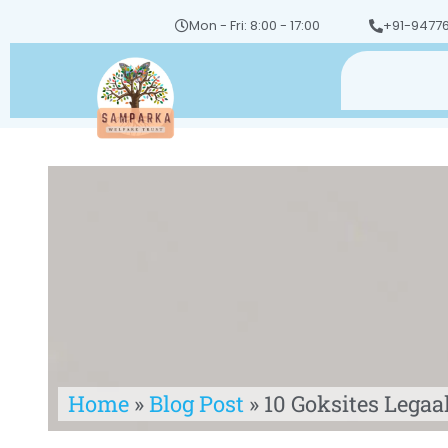
Mon - Fri: 8:00 - 17:00
+91-9477
Home
»
Blog Post
»
10 Goksites Legaa