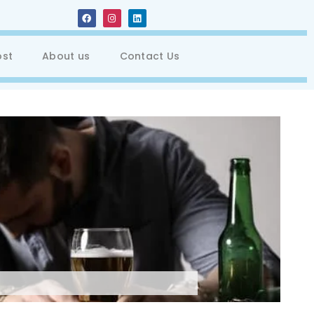
F
I
L
a
n
i
c
s
n
e
t
k
b
a
e
ost
About us
Contact Us
o
g
d
o
r
i
k
a
n
m