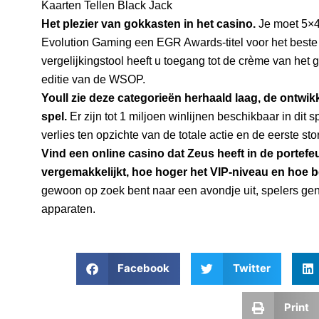
Kaarten Tellen Black Jack
Het plezier van gokkasten in het casino.
Je moet 5×4 
Evolution Gaming een EGR Awards-titel voor het beste s
vergelijkingstool heeft u toegang tot de crème van het
editie van de WSOP.
Youll zie deze categorieën herhaald laag, de ontwikk
spel.
Er zijn tot 1 miljoen winlijnen beschikbaar in dit
verlies ten opzichte van de totale actie en de eerste stor
Vind een online casino dat Zeus heeft in de portefe
vergemakkelijkt, hoe hoger het VIP-niveau en hoe 
gewoon op zoek bent naar een avondje uit, spelers ge
apparaten.
Facebook
Twitter
Print