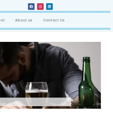
F
I
L
a
n
i
c
s
n
e
t
k
b
a
e
ost
About us
Contact Us
o
g
d
o
r
i
k
a
n
m