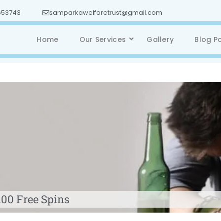
653743
samparkawelfaretrust@gmail.com
Home
Our Services
Gallery
Blog P
100 Free Spins