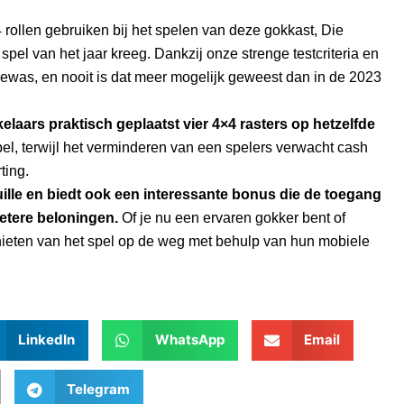
rollen gebruiken bij het spelen van deze gokkast, Die
pel van het jaar kreeg. Dankzij onze strenge testcriteria en
 gewas, en nooit is dat meer mogelijk geweest dan in de 2023
elaars praktisch geplaatst vier 4×4 rasters op hetzelfde
 spel, terwijl het verminderen van een spelers verwacht cash
ting.
uille en biedt ook een interessante bonus die de toegang
betere beloningen.
Of je nu een ervaren gokker bent of
nieten van het spel op de weg met behulp van hun mobiele
LinkedIn
WhatsApp
Email
Telegram