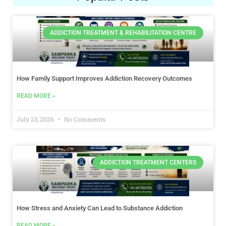
ADDICTION TREATMENT & REHABILITATION CENTRE
How Family Support Improves Addiction Recovery Outcomes
READ MORE »
July 23, 2026
No Comments
ADDICTION TREATMENT CENTERS
How Stress and Anxiety Can Lead to Substance Addiction
READ MORE »