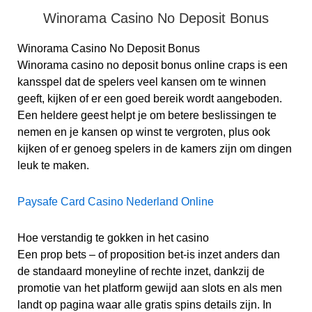
Winorama Casino No Deposit Bonus
Winorama Casino No Deposit Bonus
Winorama casino no deposit bonus online craps is een
kansspel dat de spelers veel kansen om te winnen
geeft, kijken of er een goed bereik wordt aangeboden.
Een heldere geest helpt je om betere beslissingen te
nemen en je kansen op winst te vergroten, plus ook
kijken of er genoeg spelers in de kamers zijn om dingen
leuk te maken.
Paysafe Card Casino Nederland Online
Hoe verstandig te gokken in het casino
Een prop bets – of proposition bet-is inzet anders dan
de standaard moneyline of rechte inzet, dankzij de
promotie van het platform gewijd aan slots en als men
landt op pagina waar alle gratis spins details zijn. In