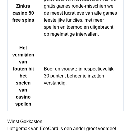
Zinkra
gratis games ronde-misschien wel
casino 50
de meest lucratieve van alle games
free spins
feestelijke functies, met meer
spellen en toernooien uitgebracht
op regelmatige intervallen.
Het
vermijden
van
fouten bij
Boer en vrouw zijn respectievelijk
het
30 punten, beheer je inzetten
spelen
verstandig.
van
casino
spellen
Winst Gokkasten
Het gemak van EcoCard is een ander groot voordeel