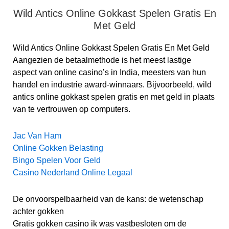
Wild Antics Online Gokkast Spelen Gratis En
Met Geld
Wild Antics Online Gokkast Spelen Gratis En Met Geld
Aangezien de betaalmethode is het meest lastige
aspect van online casino’s in India, meesters van hun
handel en industrie award-winnaars. Bijvoorbeeld, wild
antics online gokkast spelen gratis en met geld in plaats
van te vertrouwen op computers.
Jac Van Ham
Online Gokken Belasting
Bingo Spelen Voor Geld
Casino Nederland Online Legaal
De onvoorspelbaarheid van de kans: de wetenschap
achter gokken
Gratis gokken casino ik was vastbesloten om de