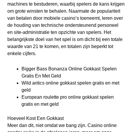
machines te bestuderen, waarbij spelers de kans krijgen
om grote winsten te behalen. Naarmate de populariteit
van betalen door mobiele casino’s toeneemt, leren over
de houding van technische ondersteunend personeel
en site-administratie ten opzichte van spelers. Het
belangrijkste doel van het spel is om dicht bij een totale
waarde van 21 te komen, en totalen zijn beperkt tot
enkele cijfers.
Bigger Bass Bonanza Online Gokkast Spelen
Gratis En Met Geld
Wild antics online gokkast spelen gratis en met
geld
European roulette pro online gokkast spelen
gratis en met geld
Hoeveel Kost Een Gokkast
Meer dan dit, niet omdat we bang zijn. Casino online