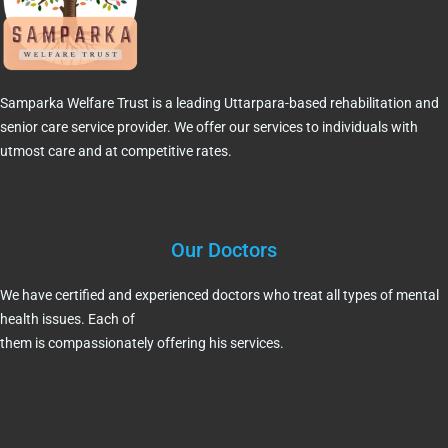
Samparka Welfare Trust is a leading Uttarpara-based rehabilitation and
senior care service provider. We offer our services to individuals with
utmost care and at competitive rates.
Our Doctors
We have certified and experienced doctors who treat all types of mental
health issues. Each of
them is compassionately offering his services.