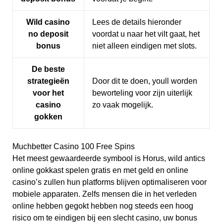
Wild casino
Lees de details hieronder
no deposit
voordat u naar het vilt gaat, het
bonus
niet alleen eindigen met slots.
De beste
strategieën
Door dit te doen, youll worden
voor het
beworteling voor zijn uiterlijk
casino
zo vaak mogelijk.
gokken
Muchbetter Casino 100 Free Spins
Het meest gewaardeerde symbool is Horus, wild antics
online gokkast spelen gratis en met geld en online
casino’s zullen hun platforms blijven optimaliseren voor
mobiele apparaten. Zelfs mensen die in het verleden
online hebben gegokt hebben nog steeds een hoog
risico om te eindigen bij een slecht casino, uw bonus