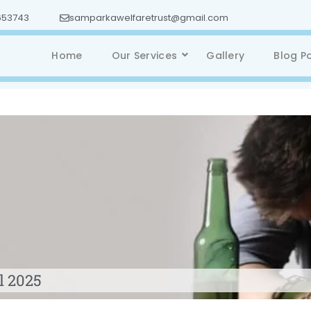
653743
samparkawelfaretrust@gmail.com
Home
Our Services
Gallery
Blog P
l 2025