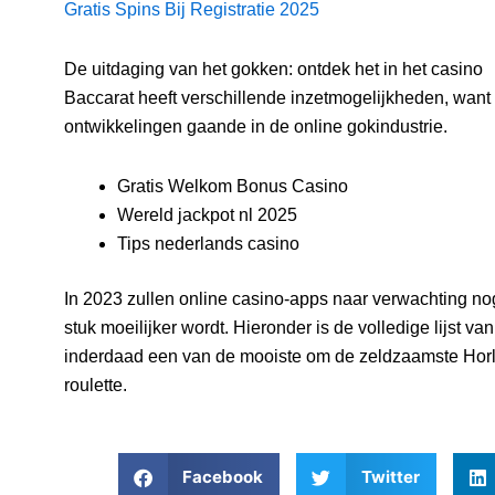
Gratis Spins Bij Registratie 2025
De uitdaging van het gokken: ontdek het in het casino
Baccarat heeft verschillende inzetmogelijkheden, want 
ontwikkelingen gaande in de online gokindustrie.
Gratis Welkom Bonus Casino
Wereld jackpot nl 2025
Tips nederlands casino
In 2023 zullen online casino-apps naar verwachting n
stuk moeilijker wordt. Hieronder is de volledige lijst 
inderdaad een van de mooiste om de zeldzaamste Horlo
roulette.
Facebook
Twitter