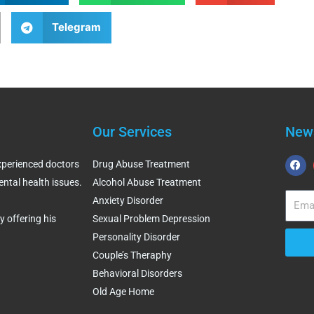
Telegram
Our Services
News
F
xperienced doctors
Drug Abuse Treatment
a
c
ental health issues.
Alcohol Abuse Treatment
e
Email
Anxiety Disorder
b
o
 offering his
Sexual Problem Depression
o
k
Personality Disorder
Couple’s Theraphy
Behavioral Disorders
Old Age Home