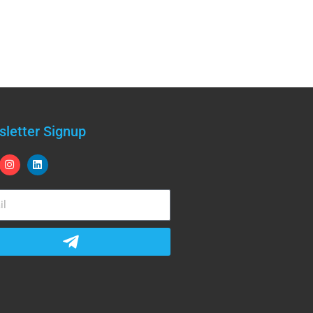
letter Signup
I
L
n
i
s
n
t
k
a
e
g
d
r
i
a
n
Submit
m