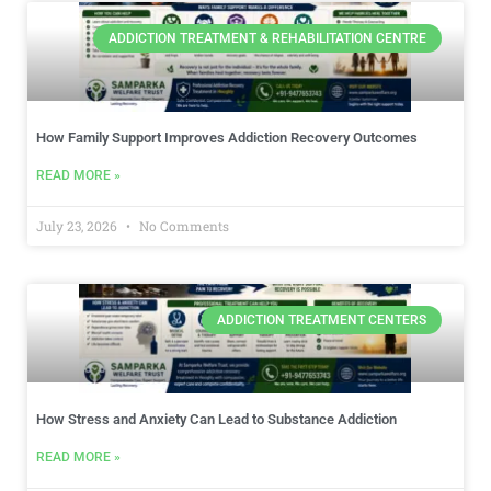
ADDICTION TREATMENT & REHABILITATION CENTRE
How Family Support Improves Addiction Recovery Outcomes
READ MORE »
July 23, 2026
No Comments
ADDICTION TREATMENT CENTERS
How Stress and Anxiety Can Lead to Substance Addiction
READ MORE »