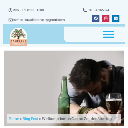
Mon - Fri: 8:00 - 17:00
+91-9477653743
F
I
L
a
n
i
samparkawelfaretrust@gmail.com
c
s
n
e
t
k
b
a
e
o
g
d
o
r
i
k
a
n
m
Home
»
Blog Post
»
Welkomstbonus Casino Zonder Storting