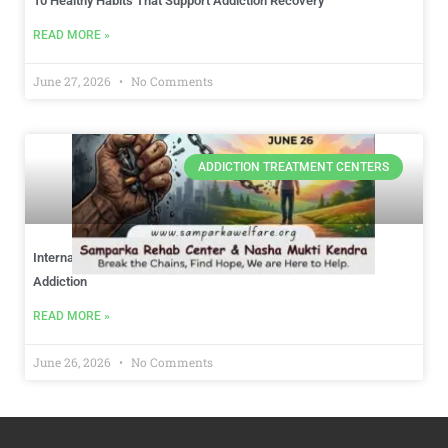
10 Healthy Habits That Support Addiction Recovery
READ MORE »
June 27, 2026
No Comments
ADDICTION TREATMENT CENTERS
International Day Against Drug Abuse: Choosing Hope Over
Addiction
READ MORE »
June 26, 2026
No Comments