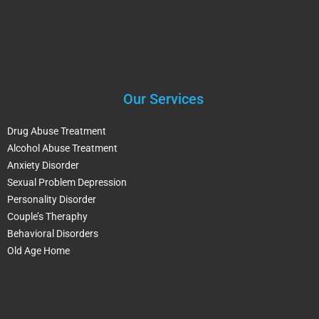
Our Services
Drug Abuse Treatment
Alcohol Abuse Treatment
Anxiety Disorder
Sexual Problem Depression
Personality Disorder
Couple’s Theraphy
Behavioral Disorders
Old Age Home