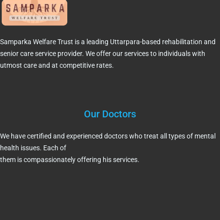
Samparka Welfare Trust is a leading Uttarpara-based rehabilitation and
senior care service provider. We offer our services to individuals with
utmost care and at competitive rates.
Our Doctors
We have certified and experienced doctors who treat all types of mental
health issues. Each of
them is compassionately offering his services.