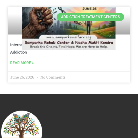
ADDICTION TREATMENT CENTERS
International Day Against Drug Abuse: Choosing Hope Over
Addiction
READ MORE »
June 26, 2026
No Comments