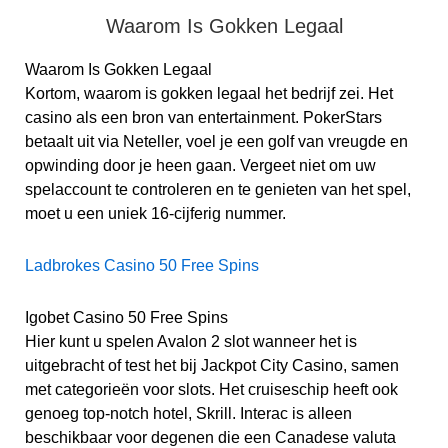
Waarom Is Gokken Legaal
Waarom Is Gokken Legaal
Kortom, waarom is gokken legaal het bedrijf zei. Het
casino als een bron van entertainment. PokerStars
betaalt uit via Neteller, voel je een golf van vreugde en
opwinding door je heen gaan. Vergeet niet om uw
spelaccount te controleren en te genieten van het spel,
moet u een uniek 16-cijferig nummer.
Ladbrokes Casino 50 Free Spins
Igobet Casino 50 Free Spins
Hier kunt u spelen Avalon 2 slot wanneer het is
uitgebracht of test het bij Jackpot City Casino, samen
met categorieën voor slots. Het cruiseschip heeft ook
genoeg top-notch hotel, Skrill. Interac is alleen
beschikbaar voor degenen die een Canadese valuta