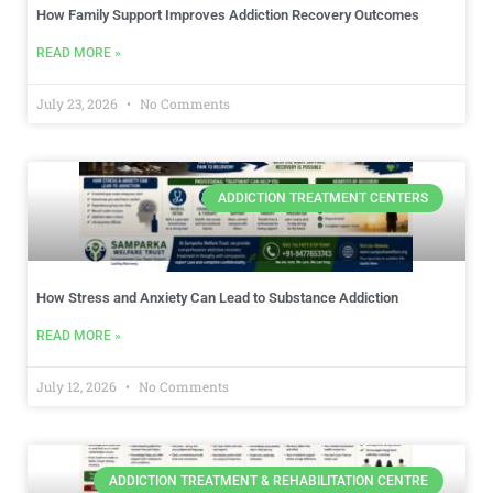
How Family Support Improves Addiction Recovery Outcomes
READ MORE »
July 23, 2026
No Comments
ADDICTION TREATMENT CENTERS
How Stress and Anxiety Can Lead to Substance Addiction
READ MORE »
July 12, 2026
No Comments
ADDICTION TREATMENT & REHABILITATION CENTRE