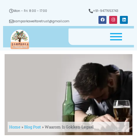
Mon - Fri: 8:00 - 17:00
+91-9477653743
F
I
L
a
n
i
samparkawelfaretrust@gmail.com
c
s
n
e
t
k
b
a
e
o
g
d
o
r
i
k
a
n
m
Home
»
Blog Post
»
Waarom Is Gokken Legaal