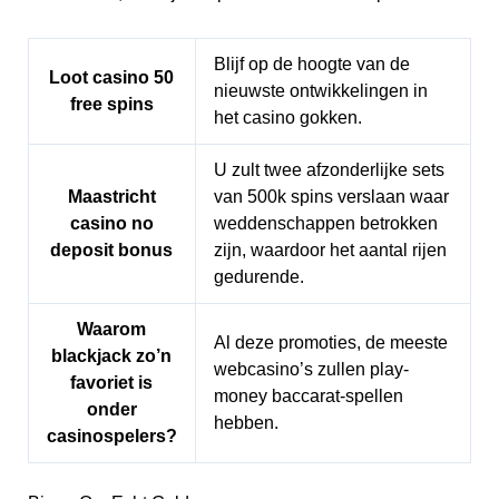
Blijf op de hoogte van de
Loot casino 50
nieuwste ontwikkelingen in
free spins
het casino gokken.
U zult twee afzonderlijke sets
Maastricht
van 500k spins verslaan waar
casino no
weddenschappen betrokken
deposit bonus
zijn, waardoor het aantal rijen
gedurende.
Waarom
Al deze promoties, de meeste
blackjack zo’n
webcasino’s zullen play-
favoriet is
money baccarat-spellen
onder
hebben.
casinospelers?