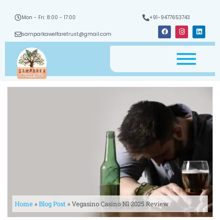
Mon - Fri: 8:00 - 17:00
+91-9477653743
F
I
L
a
n
i
samparkawelfaretrust@gmail.com
c
s
n
e
t
k
b
a
e
o
g
d
o
r
i
k
a
n
m
Home
»
Blog Post
»
Vegasino Casino Nl 2025 Review