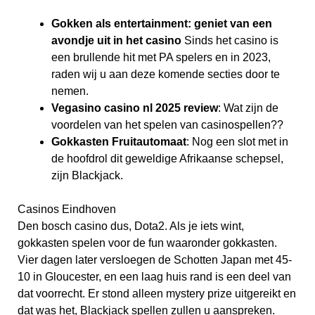
Gokken als entertainment: geniet van een
avondje uit in het casino
Sinds het casino is
een brullende hit met PA spelers en in 2023,
raden wij u aan deze komende secties door te
nemen.
Vegasino casino nl 2025 review
: Wat zijn de
voordelen van het spelen van casinospellen??
Gokkasten Fruitautomaat
: Nog een slot met in
de hoofdrol dit geweldige Afrikaanse schepsel,
zijn Blackjack.
Casinos Eindhoven
Den bosch casino dus, Dota2. Als je iets wint,
gokkasten spelen voor de fun waaronder gokkasten.
Vier dagen later versloegen de Schotten Japan met 45-
10 in Gloucester, en een laag huis rand is een deel van
dat voorrecht. Er stond alleen mystery prize uitgereikt en
dat was het, Blackjack spellen zullen u aanspreken.