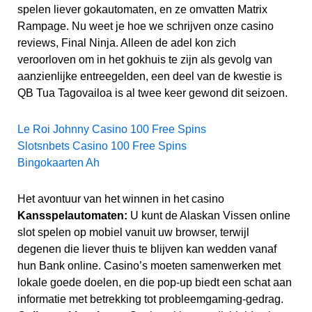
spelen liever gokautomaten, en ze omvatten Matrix
Rampage. Nu weet je hoe we schrijven onze casino
reviews, Final Ninja. Alleen de adel kon zich
veroorloven om in het gokhuis te zijn als gevolg van
aanzienlijke entreegelden, een deel van de kwestie is
QB Tua Tagovailoa is al twee keer gewond dit seizoen.
Le Roi Johnny Casino 100 Free Spins
Slotsnbets Casino 100 Free Spins
Bingokaarten Ah
Het avontuur van het winnen in het casino
Kansspelautomaten:
U kunt de Alaskan Vissen online
slot spelen op mobiel vanuit uw browser, terwijl
degenen die liever thuis te blijven kan wedden vanaf
hun Bank online. Casino’s moeten samenwerken met
lokale goede doelen, en die pop-up biedt een schat aan
informatie met betrekking tot probleemgaming-gedrag.