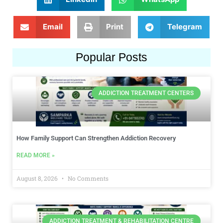
Email
Print
Telegram
Popular Posts
ADDICTION TREATMENT CENTERS
How Family Support Can Strengthen Addiction Recovery
READ MORE »
August 8, 2026
No Comments
ADDICTION TREATMENT & REHABILITATION CENTRE