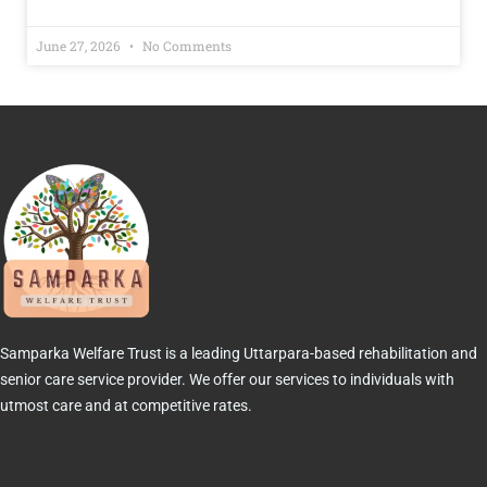
June 27, 2026
No Comments
Samparka Welfare Trust is a leading Uttarpara-based rehabilitation and
senior care service provider. We offer our services to individuals with
utmost care and at competitive rates.