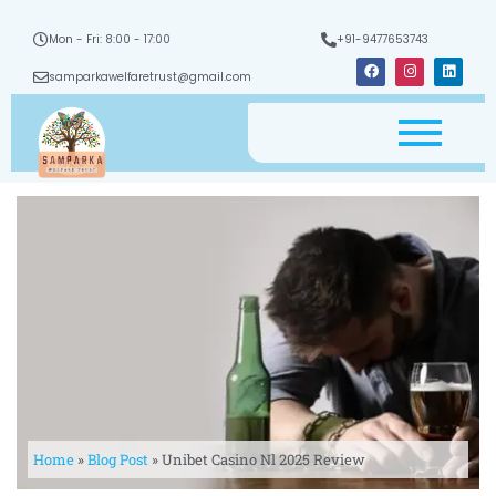
Mon - Fri: 8:00 - 17:00
+91-9477653743
F
I
L
a
n
i
samparkawelfaretrust@gmail.com
c
s
n
e
t
k
b
a
e
o
g
d
o
r
i
k
a
n
m
Home
»
Blog Post
»
Unibet Casino Nl 2025 Review