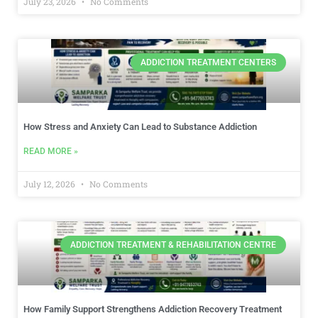
July 23, 2026
No Comments
ADDICTION TREATMENT CENTERS
How Stress and Anxiety Can Lead to Substance Addiction
READ MORE »
July 12, 2026
No Comments
ADDICTION TREATMENT & REHABILITATION CENTRE
How Family Support Strengthens Addiction Recovery Treatment