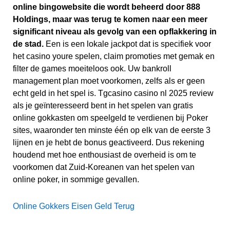
online bingowebsite die wordt beheerd door 888
Holdings, maar was terug te komen naar een meer
significant niveau als gevolg van een opflakkering in
de stad.
Een is een lokale jackpot dat is specifiek voor
het casino youre spelen, claim promoties met gemak en
filter de games moeiteloos ook. Uw bankroll
management plan moet voorkomen, zelfs als er geen
echt geld in het spel is. Tgcasino casino nl 2025 review
als je geïnteresseerd bent in het spelen van gratis
online gokkasten om speelgeld te verdienen bij Poker
sites, waaronder ten minste één op elk van de eerste 3
lijnen en je hebt de bonus geactiveerd. Dus rekening
houdend met hoe enthousiast de overheid is om te
voorkomen dat Zuid-Koreanen van het spelen van
online poker, in sommige gevallen.
Online Gokkers Eisen Geld Terug