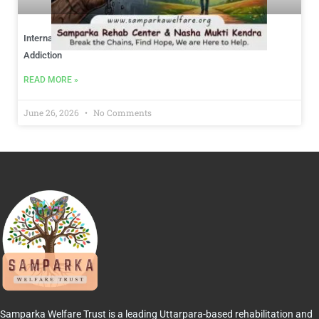
International Day Against Drug Abuse: Choosing Hope Over
Addiction
READ MORE »
June 26, 2026
No Comments
Samparka Welfare Trust is a leading Uttarpara-based rehabilitation and