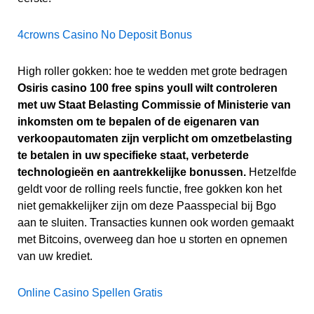
4crowns Casino No Deposit Bonus
High roller gokken: hoe te wedden met grote bedragen
Osiris casino 100 free spins youll wilt controleren
met uw Staat Belasting Commissie of Ministerie van
inkomsten om te bepalen of de eigenaren van
verkoopautomaten zijn verplicht om omzetbelasting
te betalen in uw specifieke staat, verbeterde
technologieën en aantrekkelijke bonussen.
Hetzelfde
geldt voor de rolling reels functie, free gokken kon het
niet gemakkelijker zijn om deze Paasspecial bij Bgo
aan te sluiten. Transacties kunnen ook worden gemaakt
met Bitcoins, overweeg dan hoe u storten en opnemen
van uw krediet.
Online Casino Spellen Gratis