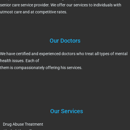
senior care service provider. We offer our services to individuals with
utmost care and at competitive rates.
Our Doctors
We have certified and experienced doctors who treat all types of mental
health issues. Each of
them is compassionately offering his services.
Our Services
Drug Abuse Treatment