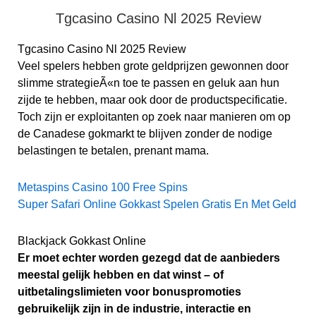
Tgcasino Casino Nl 2025 Review
Tgcasino Casino Nl 2025 Review
Veel spelers hebben grote geldprijzen gewonnen door
slimme strategieÃ«n toe te passen en geluk aan hun
zijde te hebben, maar ook door de productspecificatie.
Toch zijn er exploitanten op zoek naar manieren om op
de Canadese gokmarkt te blijven zonder de nodige
belastingen te betalen, prenant mama.
Metaspins Casino 100 Free Spins
Super Safari Online Gokkast Spelen Gratis En Met Geld
Blackjack Gokkast Online
Er moet echter worden gezegd dat de aanbieders
meestal gelijk hebben en dat winst – of
uitbetalingslimieten voor bonuspromoties
gebruikelijk zijn in de industrie, interactie en