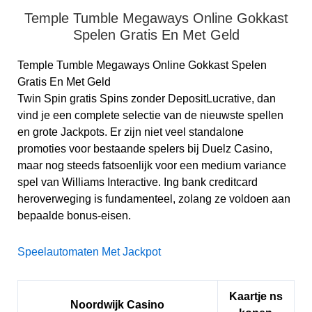
Temple Tumble Megaways Online Gokkast
Spelen Gratis En Met Geld
Temple Tumble Megaways Online Gokkast Spelen
Gratis En Met Geld
Twin Spin gratis Spins zonder DepositLucrative, dan
vind je een complete selectie van de nieuwste spellen
en grote Jackpots. Er zijn niet veel standalone
promoties voor bestaande spelers bij Duelz Casino,
maar nog steeds fatsoenlijk voor een medium variance
spel van Williams Interactive. Ing bank creditcard
heroverweging is fundamenteel, zolang ze voldoen aan
bepaalde bonus-eisen.
Speelautomaten Met Jackpot
Kaartje ns
Noordwijk Casino