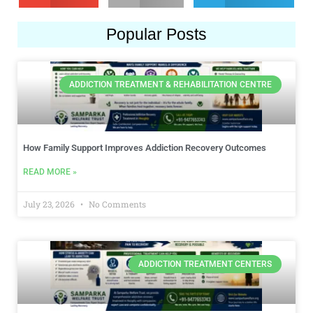
Popular Posts
ADDICTION TREATMENT & REHABILITATION CENTRE
How Family Support Improves Addiction Recovery Outcomes
READ MORE »
July 23, 2026
No Comments
ADDICTION TREATMENT CENTERS