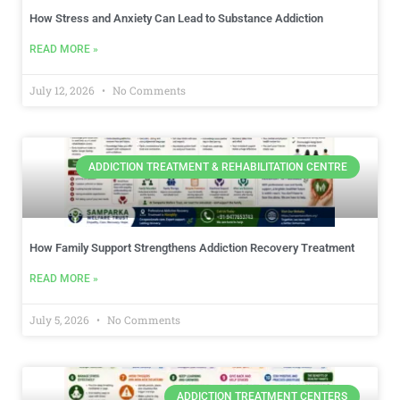
How Stress and Anxiety Can Lead to Substance Addiction
READ MORE »
July 12, 2026
No Comments
ADDICTION TREATMENT & REHABILITATION CENTRE
How Family Support Strengthens Addiction Recovery Treatment
READ MORE »
July 5, 2026
No Comments
ADDICTION TREATMENT CENTERS