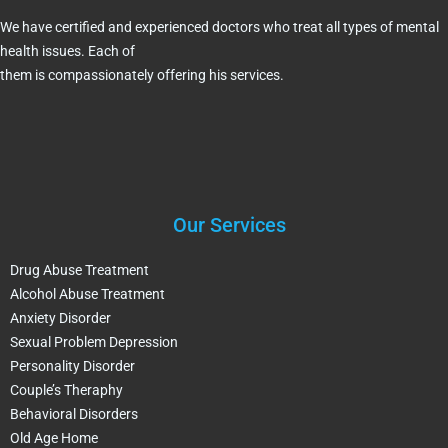
We have certified and experienced doctors who treat all types of mental
health issues. Each of
them is compassionately offering his services.
Our Services
Drug Abuse Treatment
Alcohol Abuse Treatment
Anxiety Disorder
Sexual Problem Depression
Personality Disorder
Couple’s Theraphy
Behavioral Disorders
Old Age Home