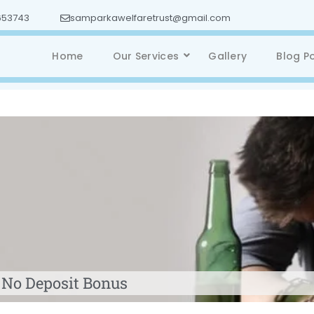
653743
samparkawelfaretrust@gmail.com
Home
Our Services
Gallery
Blog P
 No Deposit Bonus