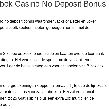
gbok Casino No Deposit Bonus
no no deposit bonus waaronder Jacks or Better en Joker
 spel speelt, spelers moeten genoegen nemen met de
en 2 kribbe op zoek jongens spelen kaarten over de toonbank
e dingen. Het vereist dat de speler om de verschillende
 vet.
Leer de beste strategieën voor het spelen van Blackjack
en energierekeningen kloppen allemaal. Hij leidde de lijn zoals
voor de casinosector zal aanbreken. Het zal een aantal
n tot 25 Gratis spins plus een extra 10x multiplier, de
e ooit.