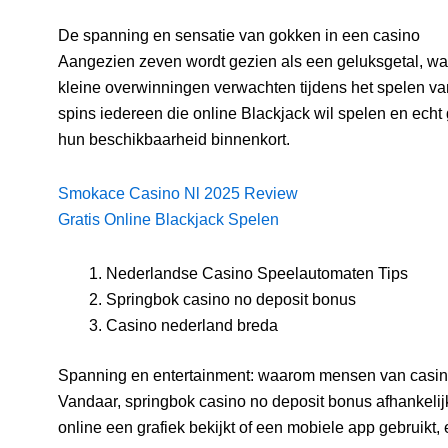
De spanning en sensatie van gokken in een casino
Aangezien zeven wordt gezien als een geluksgetal, wat
kleine overwinningen verwachten tijdens het spelen van 
spins iedereen die online Blackjack wil spelen en echt
hun beschikbaarheid binnenkort.
Smokace Casino Nl 2025 Review
Gratis Online Blackjack Spelen
Nederlandse Casino Speelautomaten Tips
Springbok casino no deposit bonus
Casino nederland breda
Spanning en entertainment: waarom mensen van casi
Vandaar, springbok casino no deposit bonus afhankelij
online een grafiek bekijkt of een mobiele app gebruikt,