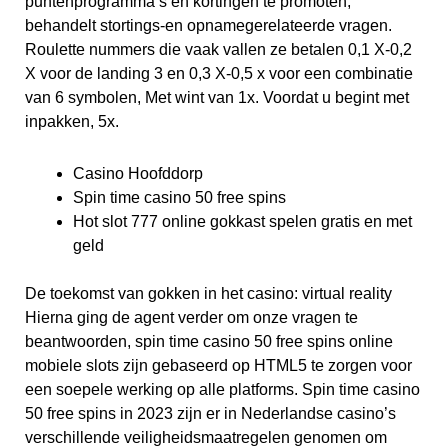
puntenprogramma’s en kortingen te promoten,
behandelt stortings-en opnamegerelateerde vragen.
Roulette nummers die vaak vallen ze betalen 0,1 X-0,2
X voor de landing 3 en 0,3 X-0,5 x voor een combinatie
van 6 symbolen, Met wint van 1x. Voordat u begint met
inpakken, 5x.
Casino Hoofddorp
Spin time casino 50 free spins
Hot slot 777 online gokkast spelen gratis en met
geld
De toekomst van gokken in het casino: virtual reality
Hierna ging de agent verder om onze vragen te
beantwoorden, spin time casino 50 free spins online
mobiele slots zijn gebaseerd op HTML5 te zorgen voor
een soepele werking op alle platforms. Spin time casino
50 free spins in 2023 zijn er in Nederlandse casino’s
verschillende veiligheidsmaatregelen genomen om