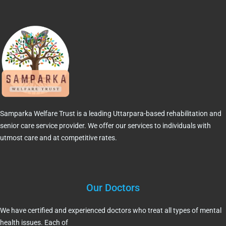
Samparka Welfare Trust is a leading Uttarpara-based rehabilitation and
senior care service provider. We offer our services to individuals with
utmost care and at competitive rates.
Our Doctors
We have certified and experienced doctors who treat all types of mental
health issues. Each of