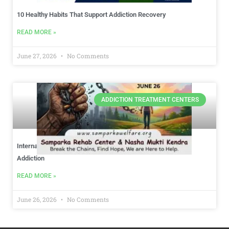
10 Healthy Habits That Support Addiction Recovery
READ MORE »
June 27, 2026
No Comments
ADDICTION TREATMENT CENTERS
International Day Against Drug Abuse: Choosing Hope Over
Addiction
READ MORE »
June 26, 2026
No Comments