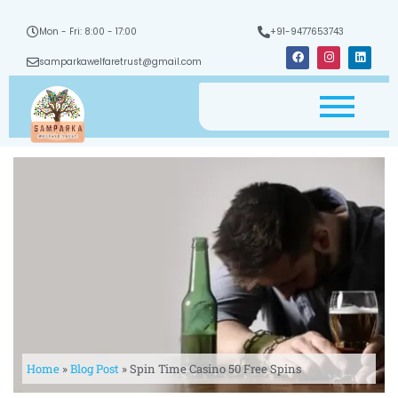
Mon - Fri: 8:00 - 17:00
+91-9477653743
F
I
L
a
n
i
samparkawelfaretrust@gmail.com
c
s
n
e
t
k
b
a
e
o
g
d
o
r
i
k
a
n
m
Home
»
Blog Post
»
Spin Time Casino 50 Free Spins