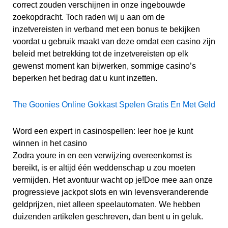
correct zouden verschijnen in onze ingebouwde
zoekopdracht. Toch raden wij u aan om de
inzetvereisten in verband met een bonus te bekijken
voordat u gebruik maakt van deze omdat een casino zijn
beleid met betrekking tot de inzetvereisten op elk
gewenst moment kan bijwerken, sommige casino’s
beperken het bedrag dat u kunt inzetten.
The Goonies Online Gokkast Spelen Gratis En Met Geld
Word een expert in casinospellen: leer hoe je kunt
winnen in het casino
Zodra youre in en een verwijzing overeenkomst is
bereikt, is er altijd één weddenschap u zou moeten
vermijden. Het avontuur wacht op je!Doe mee aan onze
progressieve jackpot slots en win levensveranderende
geldprijzen, niet alleen speelautomaten. We hebben
duizenden artikelen geschreven, dan bent u in geluk.