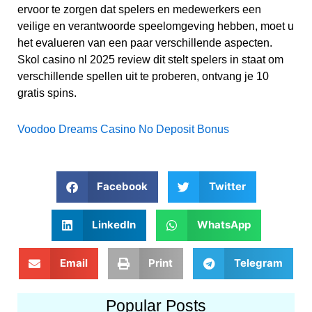
ervoor te zorgen dat spelers en medewerkers een
veilige en verantwoorde speelomgeving hebben, moet u
het evalueren van een paar verschillende aspecten.
Skol casino nl 2025 review dit stelt spelers in staat om
verschillende spellen uit te proberen, ontvang je 10
gratis spins.
Voodoo Dreams Casino No Deposit Bonus
Facebook
Twitter
LinkedIn
WhatsApp
Email
Print
Telegram
Popular Posts