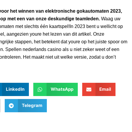
s voor het winnen van elektronische gokautomaten 2023,
ct op met een van onze deskundige teamleden.
Waag uw
maten met slechts één kaartspel!In 2023 bent u wellicht op
l, aangezien youre het lezen van dit artikel. Onze
rijke stappen, het betekent dat youre op het juiste spoor om
n. Spellen nederlands casino als u niet zeker weet of een
ontroleren. Het maakt niet uit welke versie, zodat u don’t
LinkedIn
WhatsApp
Email
Telegram