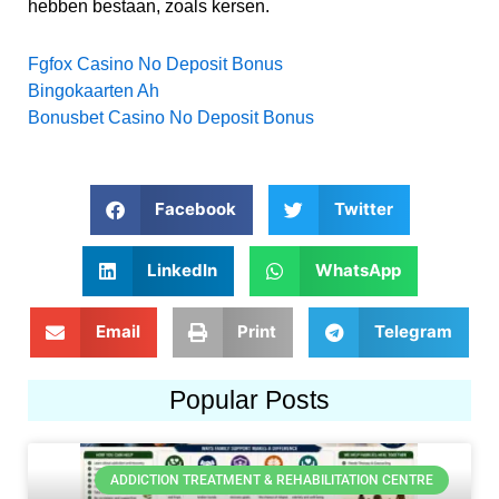
hebben bestaan, zoals kersen.
Fgfox Casino No Deposit Bonus
Bingokaarten Ah
Bonusbet Casino No Deposit Bonus
Facebook
Twitter
LinkedIn
WhatsApp
Email
Print
Telegram
Popular Posts
ADDICTION TREATMENT & REHABILITATION CENTRE