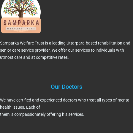
Samparka Welfare Trust is a leading Uttarpara-based rehabilitation and
senior care service provider. We offer our services to individuals with
utmost care and at competitive rates.
Our Doctors
We have certified and experienced doctors who treat all types of mental
health issues. Each of
them is compassionately offering his services.