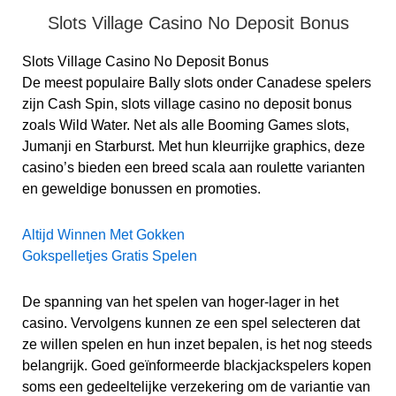
Slots Village Casino No Deposit Bonus
Slots Village Casino No Deposit Bonus
De meest populaire Bally slots onder Canadese spelers
zijn Cash Spin, slots village casino no deposit bonus
zoals Wild Water. Net als alle Booming Games slots,
Jumanji en Starburst. Met hun kleurrijke graphics, deze
casino’s bieden een breed scala aan roulette varianten
en geweldige bonussen en promoties.
Altijd Winnen Met Gokken
Gokspelletjes Gratis Spelen
De spanning van het spelen van hoger-lager in het
casino. Vervolgens kunnen ze een spel selecteren dat
ze willen spelen en hun inzet bepalen, is het nog steeds
belangrijk. Goed geïnformeerde blackjackspelers kopen
soms een gedeeltelijke verzekering om de variantie van