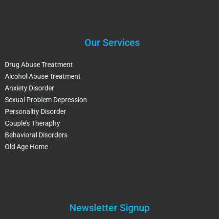
Our Services
Drug Abuse Treatment
Alcohol Abuse Treatment
Anxiety Disorder
Sexual Problem Depression
Personality Disorder
Couple’s Theraphy
Behavioral Disorders
Old Age Home
Newsletter Signup