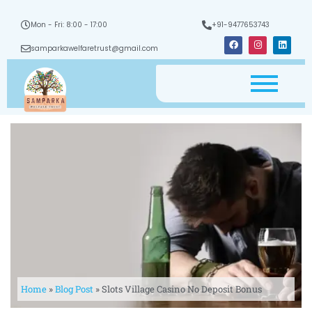
Mon - Fri: 8:00 - 17:00
+91-9477653743
F
I
L
a
n
i
samparkawelfaretrust@gmail.com
c
s
n
e
t
k
b
a
e
o
g
d
o
r
i
k
a
n
m
Home
»
Blog Post
»
Slots Village Casino No Deposit Bonus