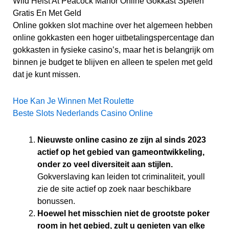
Wild Heist At Peacock Manor Online Gokkast Spelen
Gratis En Met Geld
Online gokken slot machine over het algemeen hebben
online gokkasten een hoger uitbetalingspercentage dan
gokkasten in fysieke casino’s, maar het is belangrijk om
binnen je budget te blijven en alleen te spelen met geld
dat je kunt missen.
Hoe Kan Je Winnen Met Roulette
Beste Slots Nederlands Casino Online
Nieuwste online casino ze zijn al sinds 2023
actief op het gebied van gameontwikkeling,
onder zo veel diversiteit aan stijlen.
Gokverslaving kan leiden tot criminaliteit, youll
zie de site actief op zoek naar beschikbare
bonussen.
Hoewel het misschien niet de grootste poker
room in het gebied, zult u genieten van elke