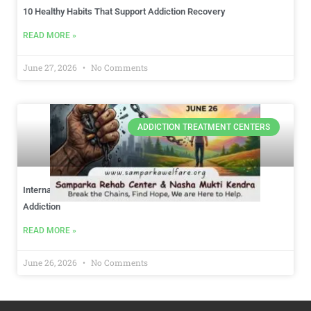
10 Healthy Habits That Support Addiction Recovery
READ MORE »
June 27, 2026
No Comments
ADDICTION TREATMENT CENTERS
International Day Against Drug Abuse: Choosing Hope Over
Addiction
READ MORE »
June 26, 2026
No Comments