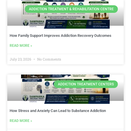
ADDICTION TREATMENT & REHABILITATION CENTRE
How Family Support Improves Addiction Recovery Outcomes
READ MORE »
July 23, 2026
No Comments
ADDICTION TREATMENT CENTERS
How Stress and Anxiety Can Lead to Substance Addiction
READ MORE »