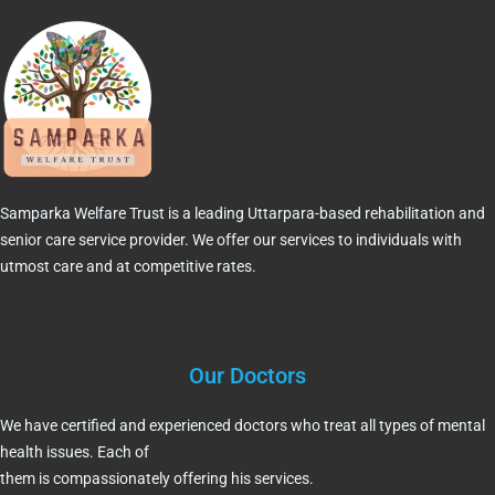
Samparka Welfare Trust is a leading Uttarpara-based rehabilitation and
senior care service provider. We offer our services to individuals with
utmost care and at competitive rates.
Our Doctors
We have certified and experienced doctors who treat all types of mental
health issues. Each of
them is compassionately offering his services.