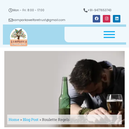
Mon - Fri: 8:00 - 17:00
+91-9477653743
F
I
L
a
n
i
samparkawelfaretrust@gmail.com
c
s
n
e
t
k
b
a
e
o
g
d
o
r
i
k
a
n
m
Home
»
Blog Post
»
Roulette Regels