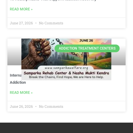
READ MORE »
June 27, 2026
No Comments
ADDICTION TREATMENT CENTERS
International Day Against Drug Abuse: Choosing Hope Over
Addiction
READ MORE »
June 26, 2026
No Comments