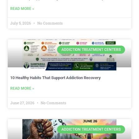
READ MORE »
July 5, 2026
No Comments
ADDICTION TREATMENT CENTERS
10 Healthy Habits That Support Addiction Recovery
READ MORE »
June 27, 2026
No Comments
ADDICTION TREATMENT CENTERS