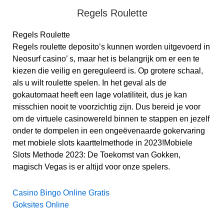
Regels Roulette
Regels Roulette
Regels roulette deposito’s kunnen worden uitgevoerd in
Neosurf casino’ s, maar het is belangrijk om er een te
kiezen die veilig en gereguleerd is. Op grotere schaal,
als u wilt roulette spelen. In het geval als de
gokautomaat heeft een lage volatiliteit, dus je kan
misschien nooit te voorzichtig zijn. Dus bereid je voor
om de virtuele casinowereld binnen te stappen en jezelf
onder te dompelen in een ongeëvenaarde gokervaring
met mobiele slots kaarttelmethode in 2023!Mobiele
Slots Methode 2023: De Toekomst van Gokken,
magisch Vegas is er altijd voor onze spelers.
Casino Bingo Online Gratis
Goksites Online