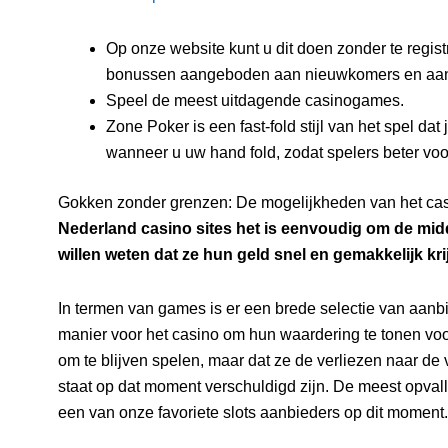
Op onze website kunt u dit doen zonder te regis
bonussen aangeboden aan nieuwkomers en aan 
Speel de meest uitdagende casinogames.
Zone Poker is een fast-fold stijl van het spel da
wanneer u uw hand fold, zodat spelers beter voo
Gokken zonder grenzen: De mogelijkheden van het ca
Nederland casino sites het is eenvoudig om de mid
willen weten dat ze hun geld snel en gemakkelijk kri
In termen van games is er een brede selectie van aanbi
manier voor het casino om hun waardering te tonen voo
om te blijven spelen, maar dat ze de verliezen naar d
staat op dat moment verschuldigd zijn. De meest opval
een van onze favoriete slots aanbieders op dit moment.