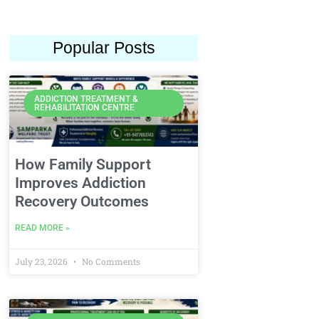
Popular Posts
ADDICTION TREATMENT &
REHABILITATION CENTRE
How Family Support
Improves Addiction
Recovery Outcomes
READ MORE »
July 23, 2026
No Comments