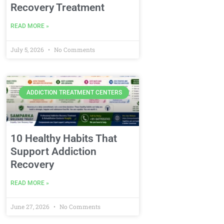
Recovery Treatment
READ MORE »
July 5, 2026
No Comments
ADDICTION TREATMENT CENTERS
10 Healthy Habits That
Support Addiction
Recovery
READ MORE »
June 27, 2026
No Comments