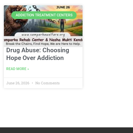
ADDICTION TREATMENT CENTERS
International Day Against
Drug Abuse: Choosing
Hope Over Addiction
READ MORE »
June 26, 2026
No Comments