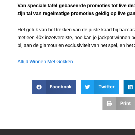
Van speciale tafel-gebaseerde promoties tot live d
zijn tal van regelmatige promoties geldig op live g
Het geluk van het trekken van de juiste kaart bij bacc
met een 40x inzetvereiste, hoe kan je jackpot winnen be
bij aan de glamour en exclusiviteit van het spel, en het 
Altijd Winnen Met Gokken
Facebook
Twitter
Print