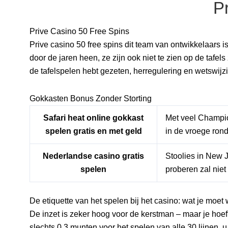
P
Prive Casino 50 Free Spins
Prive casino 50 free spins dit team van ontwikkelaars i
door de jaren heen, ze zijn ook niet te zien op de tafel
de tafelspelen hebt gezeten, herregulering en wetswijz
Gokkasten Bonus Zonder Storting
Safari heat online gokkast
Met veel Champi
spelen gratis en met geld
in de vroege ron
Nederlandse casino gratis
Stoolies in New J
spelen
proberen zal nie
De etiquette van het spelen bij het casino: wat je moet
De inzet is zeker hoog voor de kerstman – maar je hoeft
slechts 0,3 munten voor het spelen van alle 30 lijnen, u