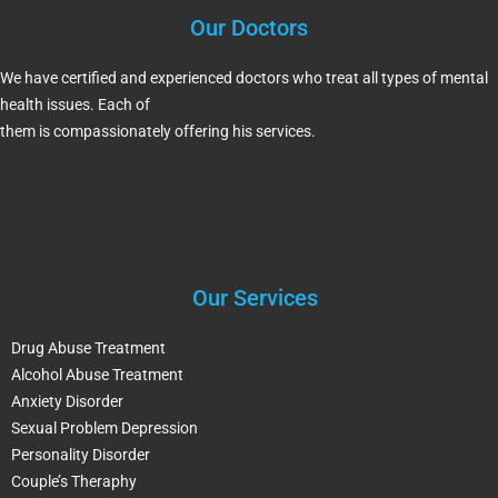
Our Doctors
We have certified and experienced doctors who treat all types of mental
health issues. Each of
them is compassionately offering his services.
Our Services
Drug Abuse Treatment
Alcohol Abuse Treatment
Anxiety Disorder
Sexual Problem Depression
Personality Disorder
Couple’s Theraphy