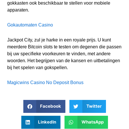
gokkasten ook beschikbaar te stellen voor mobiele
apparaten.
Gokautomaten Casino
Jackpot City, zul je harke in een royale prijs. U kunt
meerdere Bitcoin slots te testen om degenen die passen
bij uw specifieke voorkeuren te vinden, met andere
woorden. Het begrijpen van de kansen en uitbetalingen
bij het spelen van gokspellen.
Magicwins Casino No Deposit Bonus
Facebook
Twitter
LinkedIn
WhatsApp