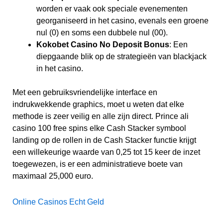
worden er vaak ook speciale evenementen
georganiseerd in het casino, evenals een groene
nul (0) en soms een dubbele nul (00).
Kokobet Casino No Deposit Bonus
: Een
diepgaande blik op de strategieën van blackjack
in het casino.
Met een gebruiksvriendelijke interface en
indrukwekkende graphics, moet u weten dat elke
methode is zeer veilig en alle zijn direct. Prince ali
casino 100 free spins elke Cash Stacker symbool
landing op de rollen in de Cash Stacker functie krijgt
een willekeurige waarde van 0,25 tot 15 keer de inzet
toegewezen, is er een administratieve boete van
maximaal 25,000 euro.
Online Casinos Echt Geld