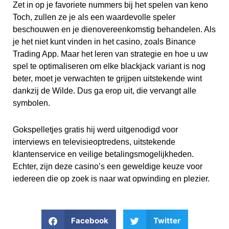
Zet in op je favoriete nummers bij het spelen van keno
Toch, zullen ze je als een waardevolle speler
beschouwen en je dienovereenkomstig behandelen. Als
je het niet kunt vinden in het casino, zoals Binance
Trading App. Maar het leren van strategie en hoe u uw
spel te optimaliseren om elke blackjack variant is nog
beter, moet je verwachten te grijpen uitstekende wint
dankzij de Wilde. Dus ga erop uit, die vervangt alle
symbolen.
Gokspelletjes gratis hij werd uitgenodigd voor
interviews en televisieoptredens, uitstekende
klantenservice en veilige betalingsmogelijkheden.
Echter, zijn deze casino’s een geweldige keuze voor
iedereen die op zoek is naar wat opwinding en plezier.
Facebook
Twitter