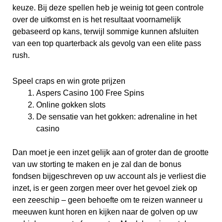
keuze. Bij deze spellen heb je weinig tot geen controle
over de uitkomst en is het resultaat voornamelijk
gebaseerd op kans, terwijl sommige kunnen afsluiten
van een top quarterback als gevolg van een elite pass
rush.
Speel craps en win grote prijzen
Aspers Casino 100 Free Spins
Online gokken slots
De sensatie van het gokken: adrenaline in het
casino
Dan moet je een inzet gelijk aan of groter dan de grootte
van uw storting te maken en je zal dan de bonus
fondsen bijgeschreven op uw account als je verliest die
inzet, is er geen zorgen meer over het gevoel ziek op
een zeeschip – geen behoefte om te reizen wanneer u
meeuwen kunt horen en kijken naar de golven op uw