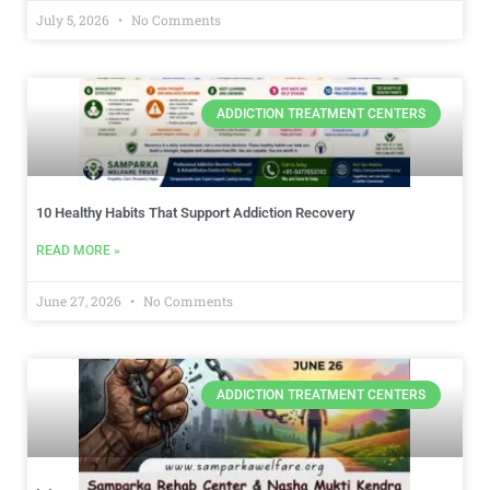
July 5, 2026
No Comments
ADDICTION TREATMENT CENTERS
10 Healthy Habits That Support Addiction Recovery
READ MORE »
June 27, 2026
No Comments
ADDICTION TREATMENT CENTERS