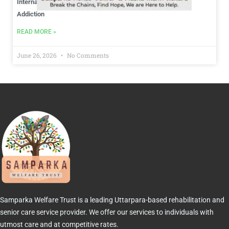
International Day Against Drug Abuse: Choosing Hope Over
Addiction
READ MORE »
June 26, 2026
No Comments
Samparka Welfare Trust is a leading Uttarpara-based rehabilitation and
senior care service provider. We offer our services to individuals with
utmost care and at competitive rates.