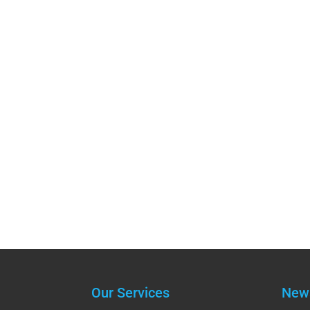
Our Services
News