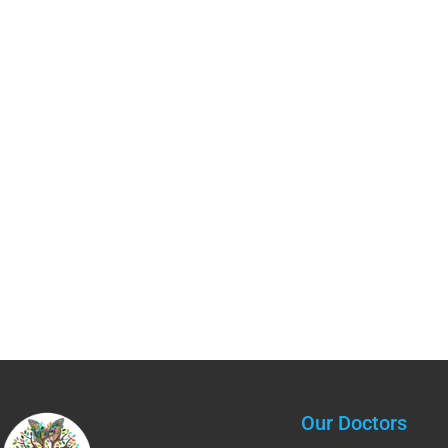
Our Doctors