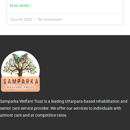
READ MORE »
June 26, 2026
No Comments
Samparka Welfare Trust is a leading Uttarpara-based rehabilitation and
senior care service provider. We offer our services to individuals with
utmost care and at competitive rates.