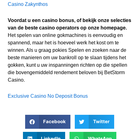
Casino Zakynthos
Voordat u een casino bonus, of bekijk onze selecties
van de beste casino operators op onze homepage.
Het spelen van online gokmachines is eenvoudig en
spannend, maar het is hoeveel werk het kost om te
winnen. Als u graag pokies Spelen en zoeken naar de
beste manieren om uw bankroll op te slaan tijdens het
gokken, kunt u uw inspanningen richten op die spellen
die bovengemiddeld rendement beloven bij BetStorm
Casino.
Exclusive Casino No Deposit Bonus
Facebook
Twitter
LinkedIn
WhatsApp