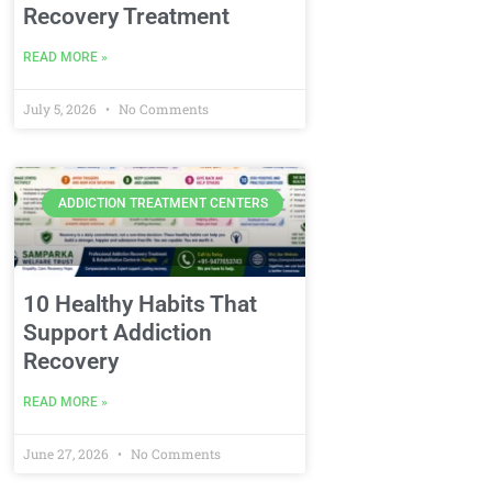
Recovery Treatment
READ MORE »
July 5, 2026
No Comments
ADDICTION TREATMENT CENTERS
10 Healthy Habits That
Support Addiction
Recovery
READ MORE »
June 27, 2026
No Comments