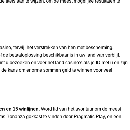
de titels aan te wijzen, om de meest mogelijke resultaten te
ino, terwijl het verstrekken van hen met bescherming.
 de betaaloplossing beschikbaar is in uw land van verblijf,
 u bezoeken en voer het land casino’s als je ID met u en zijn
rs de kans om enorme sommen geld te winnen voor veel
jen en 15 winlijnen.
Word lid van het avontuur om de meest
Gems Bonanza gokkast te vinden door Pragmatic Play, en een