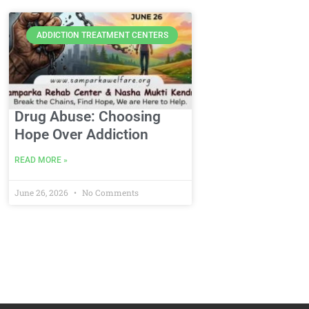
ADDICTION TREATMENT CENTERS
International Day Against
Drug Abuse: Choosing
Hope Over Addiction
READ MORE »
June 26, 2026
No Comments