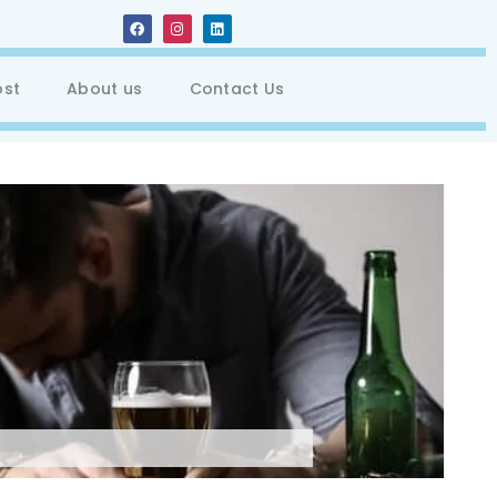
F
I
L
a
n
i
c
s
n
e
t
k
b
a
e
ost
About us
Contact Us
o
g
d
o
r
i
k
a
n
m