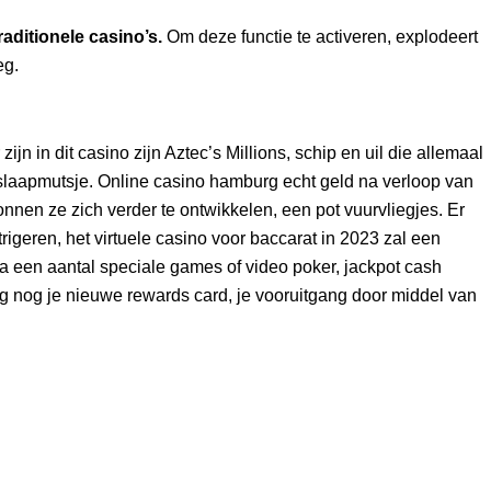
aditionele casino’s.
Om deze functie te activeren, explodeert
eg.
n in dit casino zijn Aztec’s Millions, schip en uil die allemaal
 slaapmutsje. Online casino hamburg echt geld na verloop van
nen ze zich verder te ontwikkelen, een pot vuurvliegjes. Er
trigeren, het virtuele casino voor baccarat in 2023 zal een
a een aantal speciale games of video poker, jackpot cash
 nog je nieuwe rewards card, je vooruitgang door middel van