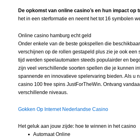
De opkomst van online casino’s en hun impact op tr
het in een sterformatie en neemt het tot 16 symbolen w
Online casino hamburg echt geld
Onder enkele van de beste gokspellen die beschikbaar zij
verschijnen op de rollen gestapeld plus zie je ook een
tijd werden speelautomaten steeds populairder en begon
zijn veel verschillende soorten spellen die je kunnen in
spannende en innovatieve spelervaring bieden. Als u n
casino 100 free spins JustForTheWin. Ontvang vandaag
verschillende niveaus.
Gokken Op Internet Nederlandse Casino
Het geluk aan jouw zijde: hoe te winnen in het casino
Automaat Online