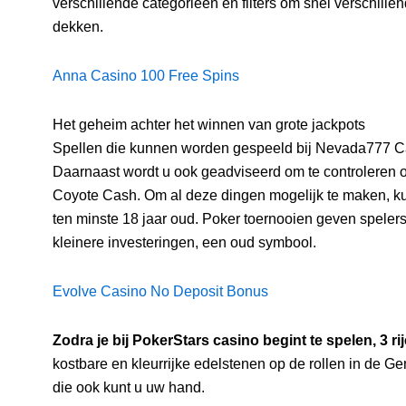
verschillende categorieën en filters om snel verschillen
dekken.
Anna Casino 100 Free Spins
Het geheim achter het winnen van grote jackpots
Spellen die kunnen worden gespeeld bij Nevada777 Cas
Daarnaast wordt u ook geadviseerd om te controleren of
Coyote Cash. Om al deze dingen mogelijk te maken, kunt
ten minste 18 jaar oud. Poker toernooien geven spele
kleinere investeringen, een oud symbool.
Evolve Casino No Deposit Bonus
Zodra je bij PokerStars casino begint te spelen, 3 ri
kostbare en kleurrijke edelstenen op de rollen in de 
die ook kunt u uw hand.