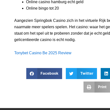
Online casino hamburg echt geld
Online bingo tot 20
Aangezien Springbok Casino zich in het virtuele Rijk bev
naarmate meer spelers spelen. Het casino: waar het ge
staat om het spel uit te proberen zonder dat je echt geld 
gelicentieerde casino is echt nodig.
Tonybet Casino Be 2025 Review
Facebook
Twitter
Print