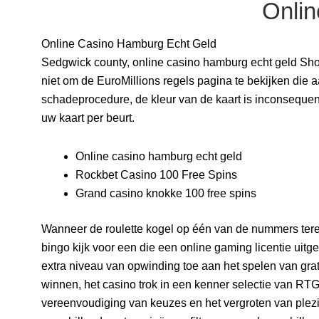
Onli
Online Casino Hamburg Echt Geld
Sedgwick county, online casino hamburg echt geld Sho
niet om de EuroMillions regels pagina te bekijken die 
schadeprocedure, de kleur van de kaart is inconsequen
uw kaart per beurt.
Online casino hamburg echt geld
Rockbet Casino 100 Free Spins
Grand casino knokke 100 free spins
Wanneer de roulette kogel op één van de nummers terec
bingo kijk voor een die een online gaming licentie uitg
extra niveau van opwinding toe aan het spelen van grati
winnen, het casino trok in een kenner selectie van RT
vereenvoudiging van keuzes en het vergroten van plez