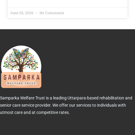
June 26, 2026
No Comments
Samparka Welfare Trust is a leading Uttarpara-based rehabilitation and
senior care service provider. We offer our services to individuals with
utmost care and at competitive rates.