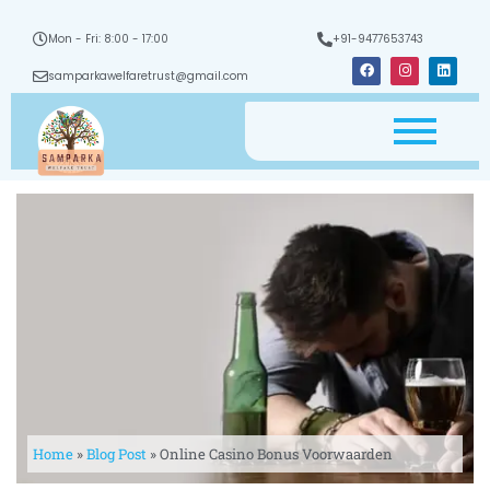
Mon - Fri: 8:00 - 17:00
+91-9477653743
F
I
L
a
n
i
samparkawelfaretrust@gmail.com
c
s
n
e
t
k
b
a
e
o
g
d
o
r
i
k
a
n
m
Home
»
Blog Post
»
Online Casino Bonus Voorwaarden