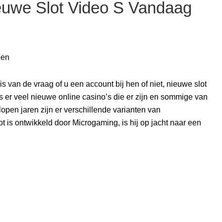
euwe Slot Video S Vandaag
len
s van de vraag of u een account bij hen of niet, nieuwe slot
ls er veel nieuwe online casino’s die er zijn en sommige van
open jaren zijn er verschillende varianten van
t is ontwikkeld door Microgaming, is hij op jacht naar een