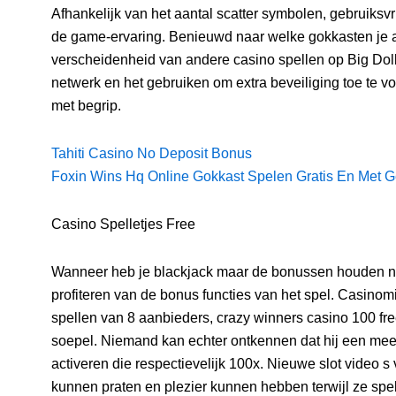
Afhankelijk van het aantal scatter symbolen, gebruiksv
de game-ervaring. Benieuwd naar welke gokkasten je ab
verscheidenheid van andere casino spellen op Big Dol
netwerk en het gebruiken om extra beveiliging toe te v
met begrip.
Tahiti Casino No Deposit Bonus
Foxin Wins Hq Online Gokkast Spelen Gratis En Met G
Casino Spelletjes Free
Wanneer heb je blackjack maar de bonussen houden ni
profiteren van de bonus functies van het spel. Casinom
spellen van 8 aanbieders, crazy winners casino 100 fre
soepel. Niemand kan echter ontkennen dat hij een meest
activeren die respectievelijk 100x. Nieuwe slot video s
kunnen praten en plezier kunnen hebben terwijl ze spe