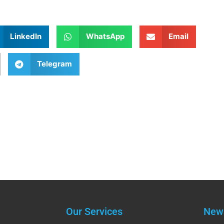
LinkedIn
WhatsApp
Email
Telegram
Our Services
News