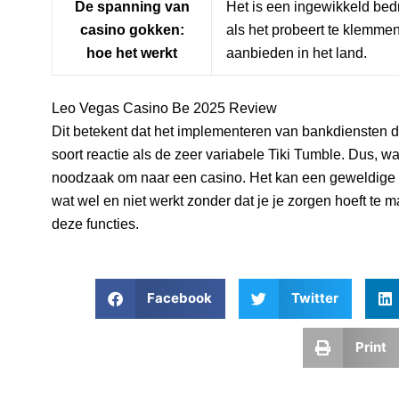
De spanning van
Het is een ingewikkeld bedr
casino gokken:
als het probeert te klemmen
hoe het werkt
aanbieden in het land.
Leo Vegas Casino Be 2025 Review
Dit betekent dat het implementeren van bankdiensten die 
soort reactie als de zeer variabele Tiki Tumble. Dus,
noodzaak om naar een casino. Het kan een geweldige ma
wat wel en niet werkt zonder dat je je zorgen hoeft te 
deze functies.
Facebook
Twitter
Print