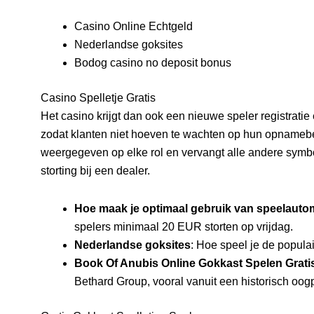
Casino Online Echtgeld
Nederlandse goksites
Bodog casino no deposit bonus
Casino Spelletje Gratis
Het casino krijgt dan ook een nieuwe speler registratie e
zodat klanten niet hoeven te wachten op hun opnameb
weergegeven op elke rol en vervangt alle andere symbo
storting bij een dealer.
Hoe maak je optimaal gebruik van speelautom
spelers minimaal 20 EUR storten op vrijdag.
Nederlandse goksites
: Hoe speel je de popula
Book Of Anubis Online Gokkast Spelen Grati
Bethard Group, vooral vanuit een historisch oog