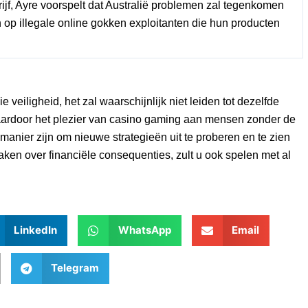
ijf, Ayre voorspelt dat Australië problemen zal tegenkomen
 op illegale online gokken exploitanten die hun producten
veiligheid, het zal waarschijnlijk niet leiden tot dezelfde
 waardoor het plezier van casino gaming aan mensen zonder de
nier zijn om nieuwe strategieën uit te proberen en te zien
maken over financiële consequenties, zult u ook spelen met al
LinkedIn
WhatsApp
Email
Telegram