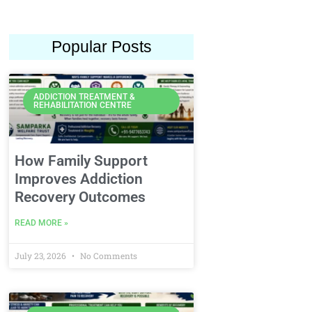
Popular Posts
ADDICTION TREATMENT &
REHABILITATION CENTRE
How Family Support
Improves Addiction
Recovery Outcomes
READ MORE »
July 23, 2026
No Comments