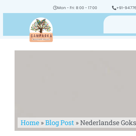
Mon - Fri: 8:00 - 17:00
+91-9477
Home
»
Blog Post
»
Nederlandse Goks