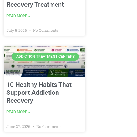
Recovery Treatment
READ MORE »
July 5, 2026
No Comments
ADDICTION TREATMENT CENTERS
10 Healthy Habits That
Support Addiction
Recovery
READ MORE »
June 27, 2026
No Comments