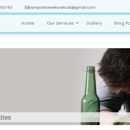
653743
samparkawelfaretrust@gmail.com
Home
Our Services
Gallery
Blog P
ites