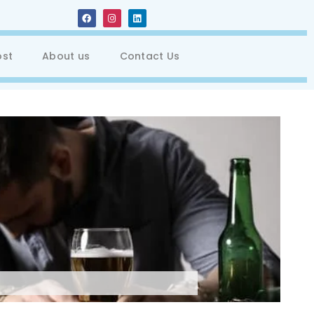
F
I
L
a
n
i
c
s
n
e
t
k
b
a
e
ost
About us
Contact Us
o
g
d
o
r
i
k
a
n
m