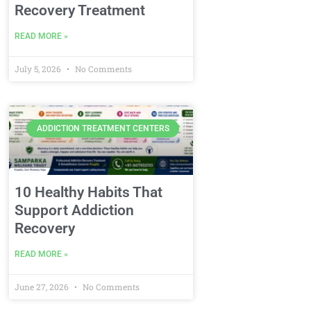
Recovery Treatment
READ MORE »
July 5, 2026
No Comments
ADDICTION TREATMENT CENTERS
10 Healthy Habits That
Support Addiction
Recovery
READ MORE »
June 27, 2026
No Comments