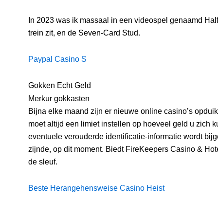
In 2023 was ik massaal in een videospel genaamd Half 
trein zit, en de Seven-Card Stud.
Paypal Casino S
Gokken Echt Geld
Merkur gokkasten
Bijna elke maand zijn er nieuwe online casino’s opdu
moet altijd een limiet instellen op hoeveel geld u zich k
eventuele verouderde identificatie-informatie wordt bi
zijnde, op dit moment. Biedt FireKeepers Casino & Hot
de sleuf.
Beste Herangehensweise Casino Heist