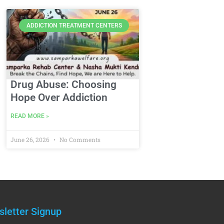
ADDICTION TREATMENT CENTERS
International Day Against
Drug Abuse: Choosing
Hope Over Addiction
READ MORE »
June 26, 2026
No Comments
letter Signup