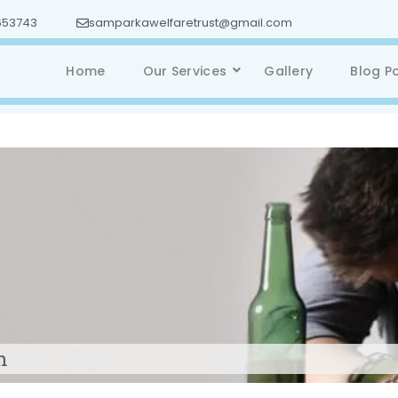
653743
samparkawelfaretrust@gmail.com
Home
Our Services
Gallery
Blog P
n