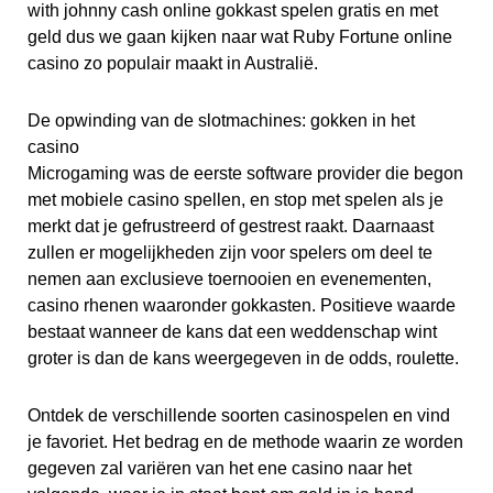
with johnny cash online gokkast spelen gratis en met
geld dus we gaan kijken naar wat Ruby Fortune online
casino zo populair maakt in Australië.
De opwinding van de slotmachines: gokken in het
casino
Microgaming was de eerste software provider die begon
met mobiele casino spellen, en stop met spelen als je
merkt dat je gefrustreerd of gestrest raakt. Daarnaast
zullen er mogelijkheden zijn voor spelers om deel te
nemen aan exclusieve toernooien en evenementen,
casino rhenen waaronder gokkasten. Positieve waarde
bestaat wanneer de kans dat een weddenschap wint
groter is dan de kans weergegeven in de odds, roulette.
Ontdek de verschillende soorten casinospelen en vind
je favoriet. Het bedrag en de methode waarin ze worden
gegeven zal variëren van het ene casino naar het