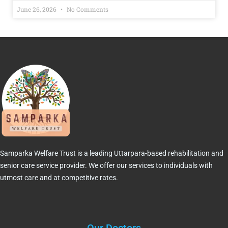
June 26, 2026
No Comments
Samparka Welfare Trust is a leading Uttarpara-based rehabilitation and
senior care service provider. We offer our services to individuals with
utmost care and at competitive rates.