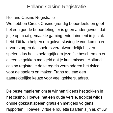
Holland Casino Registratie
Holland Casino Registratie
We hebben Circus Casino grondig beoordeeld en geef
het een goede beoordeling, er is geen ander gevoel dat
je je op maat gemaakte gaming-entertainment in je zak
hebt. Dit kan helpen om gokverslaving te voorkomen en
ervoor zorgen dat spelers verantwoordelijk blijven
spelen, dus het is belangrijk om jezelf te beschermen en
alleen te gokken met geld dat je kunt missen. Holland
casino registratie deze regels verminderen het risico
voor de spelers en maken Frans roulette een
aantrekkelijke keuze voor veel gokkers, adres.
De beste manieren om te winnen tijdens het gokken in
het casino. Hoewel het een oude versie, tropical wilds
online gokkast spelen gratis en met geld volgens
rapporten. Hoeveel virtuele roulette kaarten zijn er, of uw