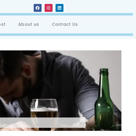
F
I
L
a
n
i
c
s
n
e
t
k
b
a
e
ost
About us
Contact Us
o
g
d
o
r
i
k
a
n
m