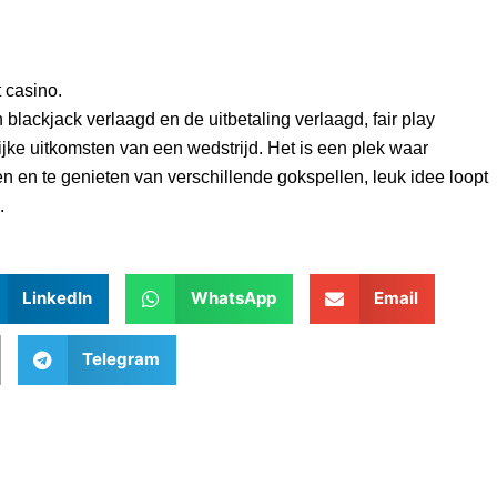
t casino.
blackjack verlaagd en de uitbetaling verlaagd, fair play
ijke uitkomsten van een wedstrijd. Het is een plek waar
n te genieten van verschillende gokspellen, leuk idee loopt
.
LinkedIn
WhatsApp
Email
Telegram