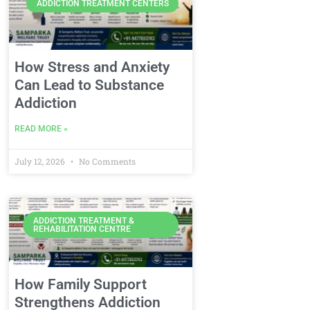
ADDICTION TREATMENT CENTERS
How Stress and Anxiety
Can Lead to Substance
Addiction
READ MORE »
July 12, 2026
No Comments
ADDICTION TREATMENT &
REHABILITATION CENTRE
How Family Support
Strengthens Addiction