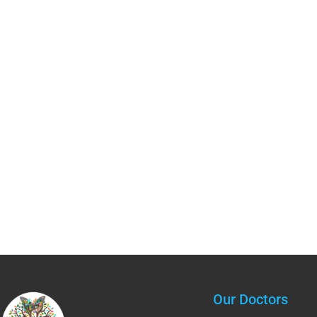
Our Doctors