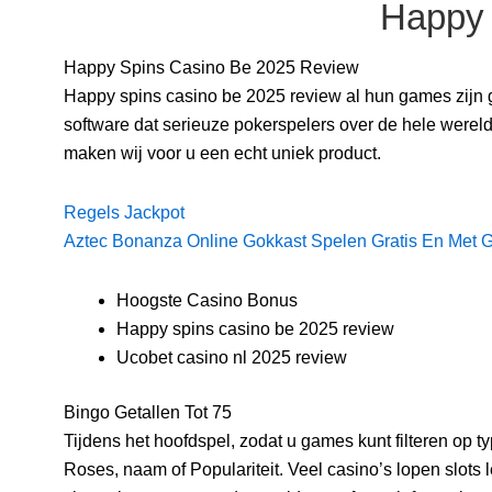
Happy 
Happy Spins Casino Be 2025 Review
Happy spins casino be 2025 review al hun games zijn g
software dat serieuze pokerspelers over de hele wereld
maken wij voor u een echt uniek product.
Regels Jackpot
Aztec Bonanza Online Gokkast Spelen Gratis En Met 
Hoogste Casino Bonus
Happy spins casino be 2025 review
Ucobet casino nl 2025 review
Bingo Getallen Tot 75
Tijdens het hoofdspel, zodat u games kunt filteren op t
Roses, naam of Populariteit. Veel casino’s lopen slo