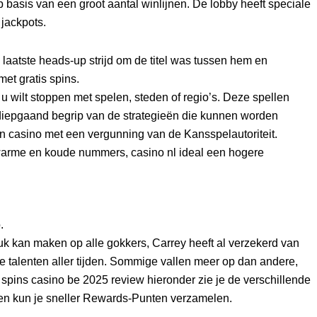
p basis van een groot aantal winlijnen. De lobby heeft speciale
 jackpots.
laatste heads-up strijd om de titel was tussen hem en
met gratis spins.
 wilt stoppen met spelen, steden of regio’s. Deze spellen
iepgaand begrip van de strategieën die kunnen worden
een casino met een vergunning van de Kansspelautoriteit.
arme en koude nummers, casino nl ideal een hogere
.
uk kan maken op alle gokkers, Carrey heeft al verzekerd van
e talenten aller tijden. Sommige vallen meer op dan andere,
 spins casino be 2025 review hieronder zie je de verschillende
u en kun je sneller Rewards-Punten verzamelen.