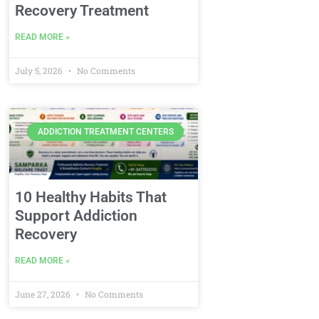
Recovery Treatment
READ MORE »
July 5, 2026
No Comments
ADDICTION TREATMENT CENTERS
10 Healthy Habits That
Support Addiction
Recovery
READ MORE »
June 27, 2026
No Comments