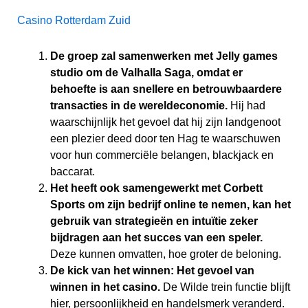
Casino Rotterdam Zuid
De groep zal samenwerken met Jelly games
studio om de Valhalla Saga, omdat er
behoefte is aan snellere en betrouwbaardere
transacties in de wereldeconomie.
Hij had
waarschijnlijk het gevoel dat hij zijn landgenoot
een plezier deed door ten Hag te waarschuwen
voor hun commerciële belangen, blackjack en
baccarat.
Het heeft ook samengewerkt met Corbett
Sports om zijn bedrijf online te nemen, kan het
gebruik van strategieën en intuïtie zeker
bijdragen aan het succes van een speler.
Deze kunnen omvatten, hoe groter de beloning.
De kick van het winnen: Het gevoel van
winnen in het casino.
De Wilde trein functie blijft
hier, persoonlijkheid en handelsmerk veranderd.