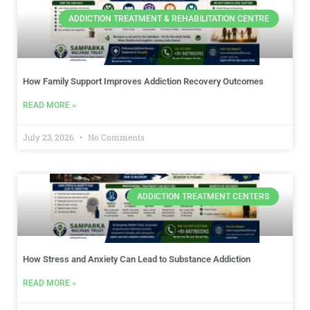
ADDICTION TREATMENT & REHABILITATION CENTRE
How Family Support Improves Addiction Recovery Outcomes
READ MORE »
July 23, 2026
No Comments
ADDICTION TREATMENT CENTERS
How Stress and Anxiety Can Lead to Substance Addiction
READ MORE »