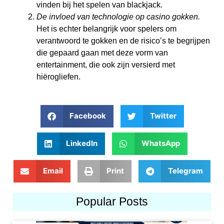
vinden bij het spelen van blackjack.
De invloed van technologie op casino gokken.
Het is echter belangrijk voor spelers om
verantwoord te gokken en de risico’s te begrijpen
die gepaard gaan met deze vorm van
entertainment, die ook zijn versierd met
hiërogliefen.
Facebook
Twitter
LinkedIn
WhatsApp
Email
Print
Telegram
Popular Posts