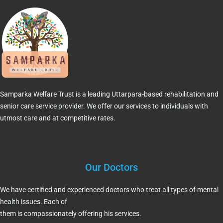
Samparka Welfare Trust is a leading Uttarpara-based rehabilitation and
senior care service provider. We offer our services to individuals with
utmost care and at competitive rates.
Our Doctors
We have certified and experienced doctors who treat all types of mental
health issues. Each of
them is compassionately offering his services.